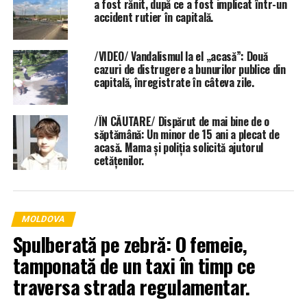
a fost rănit, după ce a fost implicat într-un
accident rutier în capitală.
/VIDEO/ Vandalismul la el „acasă”: Două
cazuri de distrugere a bunurilor publice din
capitală, înregistrate în câteva zile.
/ÎN CĂUTARE/ Dispărut de mai bine de o
săptămână: Un minor de 15 ani a plecat de
acasă. Mama și poliția solicită ajutorul
cetățenilor.
MOLDOVA
Spulberată pe zebră: O femeie,
tamponată de un taxi în timp ce
traversa strada regulamentar.