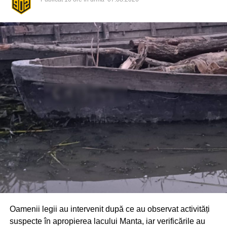
Din fericire, nimeni nu a avut de suferit, iar reprezentanții
comunității au mulțumit atât pompierilor din Drochia, cât și
localnicilor care au intervenit prompt și au contribuit la
limitarea pagubelor.
Oamenii legii au intervenit după ce au observat activități
suspecte în apropierea lacului Manta, iar verificările au