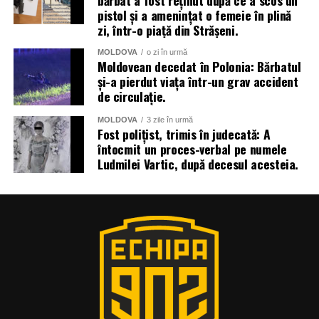
bărbat a fost reținut după ce a scos un
pistol și a amenințat o femeie în plină
zi, într-o piață din Strășeni.
MOLDOVA
o zi în urmă
Moldovean decedat în Polonia: Bărbatul
și-a pierdut viața într-un grav accident
de circulație.
MOLDOVA
3 zile în urmă
Fost polițist, trimis în judecată: A
întocmit un proces-verbal pe numele
Ludmilei Vartic, după decesul acesteia.