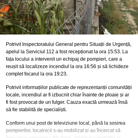
Potrivit Inspectoratului General pentru Situații de Urgență,
apelul la Serviciul 112 a fost recepționat la ora 15:53. La
fața locului a intervenit un echipaj de pompieri, care a
reușit să localizeze incendiul la ora 16:56 și să lichideze
complet focarul la ora 19:23.
Potrivit informațiilor publicate de reprezentanții comunității
locale, incendiul ar fi izbucnit chiar înainte de ploaie și ar
fi fost provocat de un fulger. Cauza exactă urmează însă
să fie stabilită de specialiști.
Conform unui post de televiziune local, până la sosirea
pompierilor, localnicii s-au mobilizat și au încercat să
împiedice extinderea flăcărilor, alertând autoritățile și