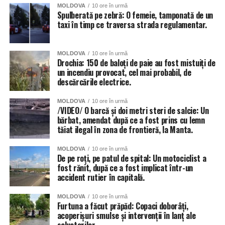
MOLDOVA
10 ore în urmă
Spulberată pe zebră: O femeie, tamponată de un
taxi în timp ce traversa strada regulamentar.
MOLDOVA
10 ore în urmă
Drochia: 150 de baloți de paie au fost mistuiți de
un incendiu provocat, cel mai probabil, de
descărcările electrice.
MOLDOVA
10 ore în urmă
/VIDEO/ O barcă și doi metri steri de salcie: Un
bărbat, amendat după ce a fost prins cu lemn
tăiat ilegal în zona de frontieră, la Manta.
MOLDOVA
10 ore în urmă
De pe roți, pe patul de spital: Un motociclist a
fost rănit, după ce a fost implicat într-un
accident rutier în capitală.
MOLDOVA
10 ore în urmă
Furtuna a făcut prăpăd: Copaci doborâți,
acoperișuri smulse și intervenții în lanț ale