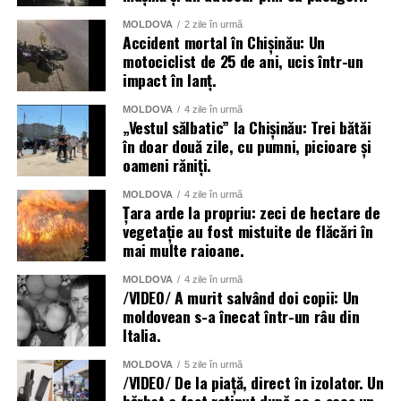
MOLDOVA
2 zile în urmă
Accident mortal în Chișinău: Un
motociclist de 25 de ani, ucis într-un
impact în lanț.
MOLDOVA
4 zile în urmă
„Vestul sălbatic” la Chișinău: Trei bătăi
în doar două zile, cu pumni, picioare și
oameni răniți.
MOLDOVA
4 zile în urmă
Țara arde la propriu: zeci de hectare de
vegetație au fost mistuite de flăcări în
mai multe raioane.
MOLDOVA
4 zile în urmă
/VIDEO/ A murit salvând doi copii: Un
moldovean s-a înecat într-un râu din
Italia.
MOLDOVA
5 zile în urmă
/VIDEO/ De la piață, direct în izolator. Un