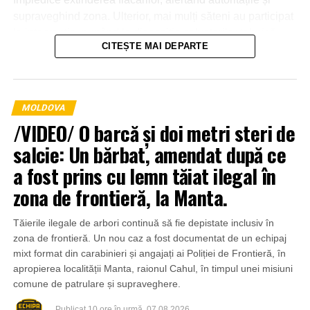
supraveghind zona. Ulterior, mai mulți săteni au participat
la intervenție, punând la dispoziția salvatorilor tehnică
CITEȘTE MAI DEPARTE
agricolă și transportând apă pentru stingerea incendiului.
MOLDOVA
/VIDEO/ O barcă și doi metri steri de
salcie: Un bărbat, amendat după ce
a fost prins cu lemn tăiat ilegal în
zona de frontieră, la Manta.
Tăierile ilegale de arbori continuă să fie depistate inclusiv în
zona de frontieră. Un nou caz a fost documentat de un echipaj
mixt format din carabinieri și angajați ai Poliției de Frontieră, în
apropierea localității Manta, raionul Cahul, în timpul unei misiuni
comune de patrulare și supraveghere.
Publicat
10 ore în urmă
07.08.2026