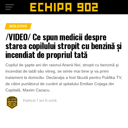
MOLDOVA
/VIDEO/ Ce spun medicii despre
starea copilului stropit cu benzină şi
incendiat de propriul tată
Copilul de şapte ani din raionul Anenii Noi, stropit cu benzină şi
incendiat de tatăl său vitreg, se simte mai bine şi va primi
tratament la domiciliu. Declaraţia a fost făcută pentru Publika TV,
de către purtătorul de cuvânt al spitalului Emilian Coţaga din
Capitală, Maxim Cazacu.
Publicat
7 ani în urmă