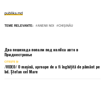
publika.md
TEME RELEVANTE:
ANENII NOI
CHIŞINĂU
Два пешехода попали под колёса авто в
Приднестровье
CITEȘTE ȘI
/VIDEO/ O mașină, aproape de a fi înghițită de pământ pe
bd. Ștefan cel Mare