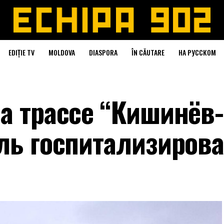
EDIȚIE TV
MOLDOVA
DIASPORA
ÎN CĂUTARE
НА РУССКОМ
а трассе “Кишинёв-
ель госпитализиров