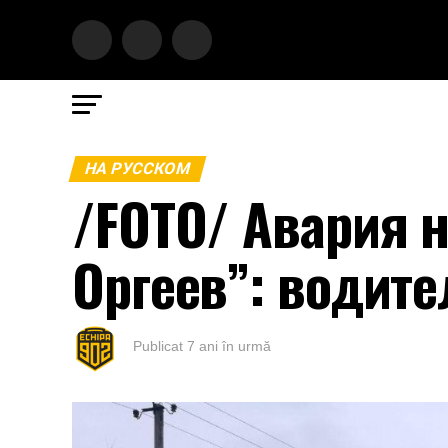
НА РУССКОМ
/FOTO/ Авария н
Оргеев”: водит
Publicat
7 ani în urmă