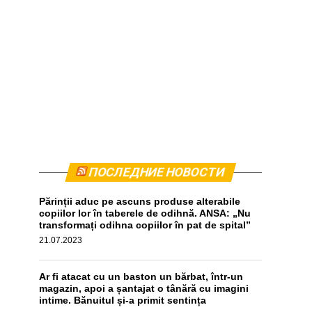
ПОСЛЕДНИЕ НОВОСТИ
Părinții aduc pe ascuns produse alterabile
copiilor lor în taberele de odihnă. ANSA: „Nu
transformați odihna copiilor în pat de spital”
21.07.2023
Ar fi atacat cu un baston un bărbat, într-un
magazin, apoi a șantajat o tânără cu imagini
intime. Bănuitul și-a primit sentința