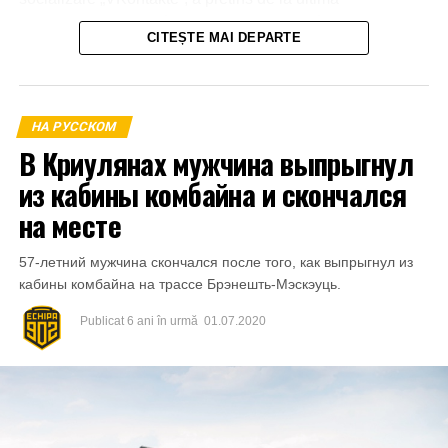
transmiterea banilor în sumă de 600 euro, în caz contrar o
CITEȘTE MAI DEPARTE
amenința cu răspândirea înregistrărilor video.
La 21 aprilie 2023, aflându-se în apartamentul părții
vătămate din mun.Bălți a primit o parte din sumă și anume
НА РУССКОМ
1000 de lei.
В Криулянах мужчина выпрыгнул
из кабины комбайна и скончался
на месте
57-летний мужчина скончался после того, как выпрыгнул из
кабины комбайна на трассе Брэнешть-Мэскэуць.
Publicat
6 ani în urmă
01.07.2020