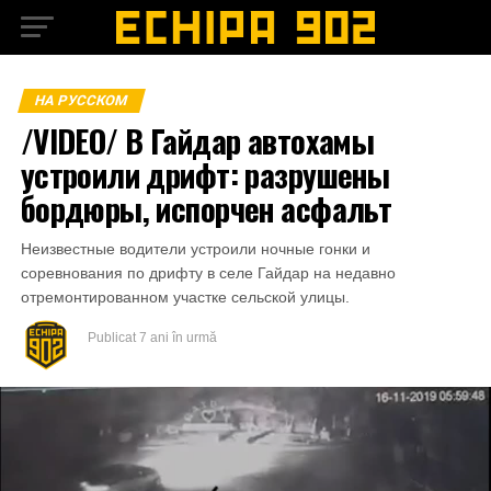
НА РУССКОМ
/VIDEO/ В Гайдар автохамы
устроили дрифт: разрушены
бордюры, испорчен асфальт
Неизвестные водители устроили ночные гонки и
соревнования по дрифту в селе Гайдар на недавно
отремонтированном участке сельской улицы.
Publicat
7 ani în urmă