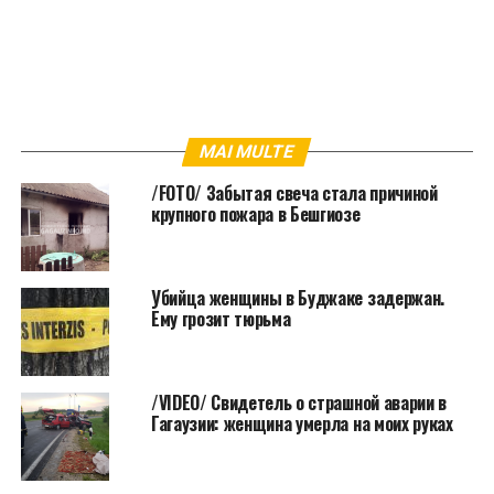
MAI MULTE
/FOTO/ Забытая свеча стала причиной
крупного пожара в Бешгиозе
Убийца женщины в Буджаке задержан.
Ему грозит тюрьма
/VIDEO/ Свидетель о страшной аварии в
Гагаузии: женщина умерла на моих руках