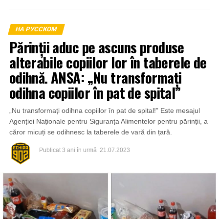
НА РУССКОМ
Părinții aduc pe ascuns produse
alterabile copiilor lor în taberele de
odihnă. ANSA: „Nu transformați
odihna copiilor în pat de spital”
„Nu transformați odihna copiilor în pat de spital!” Este mesajul
Agenției Naționale pentru Siguranța Alimentelor pentru părinții, a
căror micuți se odihnesc la taberele de vară din țară.
Publicat
3 ani în urmă
21.07.2023