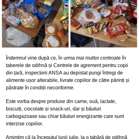
Îndemnul vine după ce, în urma mai multor controale în
taberele de odihnă și Centrele de agrement pentru copii
din țară, inspectorii ANSA au depistat pungi întregi de
alimente ușor alterabile, livrate copiilor de către părinți și
păstrate în condiții neconforme.
Este vorba despre produse din carne, ouă, lactate,
biscuiți, ciocolate și snack-uri, dar și băuturi
carbogazoase sau chiar băuturi energizante care sunt
interzise copiilor.
Amintim că la începutul lunii iulie, la o tabără de odihnă