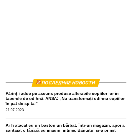
Комбайн был остановлен приблизительно в 440
ПОСЛЕДНИЕ НОВОСТИ
метрах от места происшествия. Водитель прошел тест
Părinții aduc pe ascuns produse alterabile copiilor lor în
на алкоголь, результат оказался отрицательным,
taberele de odihnă. ANSA: „Nu transformați odihna copiilor
передаёт unimedia.info. Все обстоятельства инцидента
în pat de spital”
выясняются.
21.07.2023
aif.md
Ar fi atacat cu un baston un bărbat, într-un magazin, apoi a
șantajat o tânără cu imagini intime. Bănuitul și-a primit