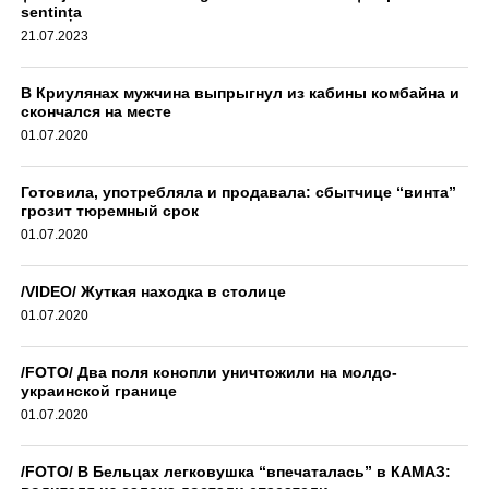
sentința
21.07.2023
В Криулянах мужчина выпрыгнул из кабины комбайна и
скончался на месте
01.07.2020
Готовила, употребляла и продавала: сбытчице “винта”
грозит тюремный срок
01.07.2020
/VIDEO/ Жуткая находка в столице
01.07.2020
/FOTO/ Два поля конопли уничтожили на молдо-
украинской границе
01.07.2020
/FOTO/ В Бельцах легковушка “впечаталась” в КАМАЗ: