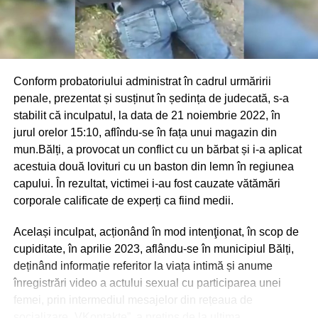
Conform probatoriului administrat în cadrul urmăririi
penale, prezentat și susținut în ședința de judecată, s-a
stabilit că inculpatul, la data de 21 noiembrie 2022, în
jurul orelor 15:10, aflîndu-se în fața unui magazin din
mun.Bălți, a provocat un conflict cu un bărbat și i-a aplicat
acestuia două lovituri cu un baston din lemn în regiunea
capului. În rezultat, victimei i-au fost cauzate vătămări
corporale calificate de experți ca fiind medii.
Același inculpat, acționând în mod intenţionat, în scop de
cupiditate, în aprilie 2023, aflându-se în municipiul Bălți,
deținând informație referitor la viața intimă și anume
înregistrări video a actului sexual cu participarea unei
femei, prin intermediul mesajelor din rețeaua de
socializare „VKontakte”, a pretins de la ultima