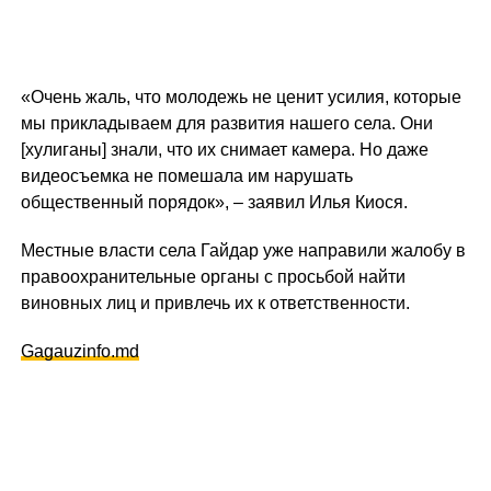
«Очень жаль, что молодежь не ценит усилия, которые
мы прикладываем для развития нашего села. Они
[хулиганы] знали, что их снимает камера. Но даже
видеосъемка не помешала им нарушать
общественный порядок», – заявил Илья Киося.
Местные власти села Гайдар уже направили жалобу в
правоохранительные органы с просьбой найти
виновных лиц и привлечь их к ответственности.
Gagauzinfo.md