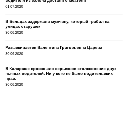
водителя из салона достали спасатели
01.07.2020
В Бельцах задержали мужчину, который грабил на
улицах старушек
30.06.2020
Разыскивается Валентина Григорьевна Царева
30.06.2020
В Калараше произошло серьезное столкновение двух
пьяных водителей. Ни у кого не было водительских
прав.
30.06.2020