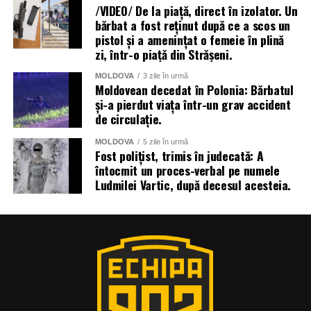
/VIDEO/ De la piață, direct în izolator. Un
bărbat a fost reținut după ce a scos un
pistol și a amenințat o femeie în plină
zi, într-o piață din Strășeni.
MOLDOVA
3 zile în urmă
Moldovean decedat în Polonia: Bărbatul
și-a pierdut viața într-un grav accident
de circulație.
MOLDOVA
5 zile în urmă
Fost polițist, trimis în judecată: A
întocmit un proces-verbal pe numele
Ludmilei Vartic, după decesul acesteia.