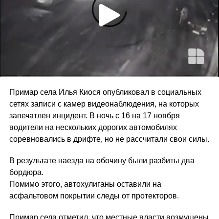
Примар села Илья Киося опубликовал в социальных
сетях записи с камер видеонаблюдения, на которых
запечатлен инцидент. В ночь с 16 на 17 ноября
водители на нескольких дорогих автомобилях
соревновались в дрифте, но не рассчитали свои силы.
В результате наезда на обочину были разбиты два
бордюра.
Помимо этого, автохулиганы оставили на
асфальтовом покрытии следы от протекторов.
Примар села отметил, что местные власти возмущены