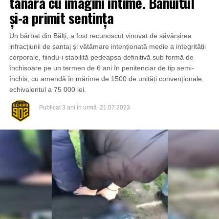
tânără cu imagini intime. Bănuitul
și-a primit sentința
Un bărbat din Bălți, a fost recunoscut vinovat de săvârșirea
infracțiunii de șantaj și vătămare intenționată medie a integrității
corporale, fiindu-i stabilită pedeapsa definitivă sub formă de
închisoare pe un termen de 6 ani în penitenciar de tip semi-
închis, cu amendă în mărime de 1500 de unități convenționale,
echivalentul a 75 000 lei.
Publicat
3 ani în urmă
21.07.2023