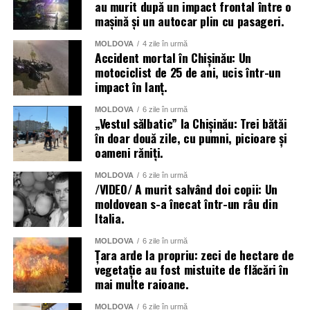
au murit după un impact frontal între o
mașină și un autocar plin cu pasageri.
MOLDOVA
4 zile în urmă
Accident mortal în Chișinău: Un
motociclist de 25 de ani, ucis într-un
impact în lanț.
MOLDOVA
6 zile în urmă
„Vestul sălbatic” la Chișinău: Trei bătăi
în doar două zile, cu pumni, picioare și
oameni răniți.
MOLDOVA
6 zile în urmă
/VIDEO/ A murit salvând doi copii: Un
moldovean s-a înecat într-un râu din
Italia.
MOLDOVA
6 zile în urmă
Țara arde la propriu: zeci de hectare de
vegetație au fost mistuite de flăcări în
mai multe raioane.
MOLDOVA
6 zile în urmă