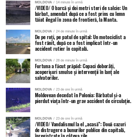
MOLDOVA
14 minute în urmă
/VIDEO/ O barcă și doi metri steri de salcie: Un
bărbat, amendat după ce a fost prins cu lemn
tăiat ilegal în zona de frontieră, la Manta.
MOLDOVA
24 de minute în urmă
De pe roți, pe patul de spital: Un motociclist a
fost rănit, după ce a fost implicat într-un
accident rutier în capitală.
MOLDOVA
28 de minute în urmă
Furtuna a făcut prăpăd: Copaci doborâți,
acoperișuri smulse și intervenții în lanț ale
salvatorilor.
MOLDOVA
23 de ore în urmă
Moldovean decedat în Polonia: Bărbatul și-a
pierdut viața într-un grav accident de circulație.
MOLDOVA
23 de ore în urmă
/VIDEO/ Vandalismul la el „acasă”: Două cazuri
de distrugere a bunurilor publice din capitală,
înregistrate în câteva zile.