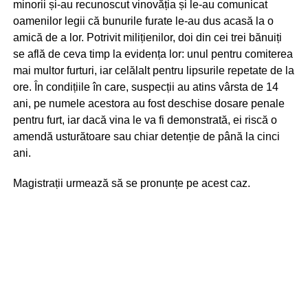
minorii și-au recunoscut vinovăția și le-au comunicat
oamenilor legii că bunurile furate le-au dus acasă la o
amică de a lor. Potrivit milițienilor, doi din cei trei bănuiți
se află de ceva timp la evidența lor: unul pentru comiterea
mai multor furturi, iar celălalt pentru lipsurile repetate de la
ore. În condițiile în care, suspecții au atins vârsta de 14
ani, pe numele acestora au fost deschise dosare penale
pentru furt, iar dacă vina le va fi demonstrată, ei riscă o
amendă usturătoare sau chiar detenție de până la cinci
ani.
Magistrații urmează să se pronunțe pe acest caz.