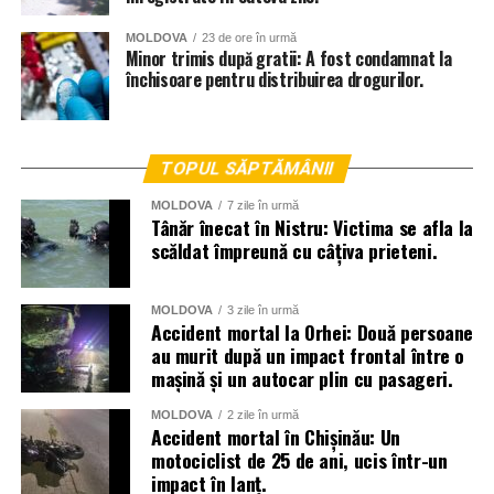
MOLDOVA
23 de ore în urmă
Minor trimis după gratii: A fost condamnat la
închisoare pentru distribuirea drogurilor.
TOPUL SĂPTĂMÂNII
MOLDOVA
7 zile în urmă
Tânăr înecat în Nistru: Victima se afla la
scăldat împreună cu câțiva prieteni.
MOLDOVA
3 zile în urmă
Accident mortal la Orhei: Două persoane
au murit după un impact frontal între o
mașină și un autocar plin cu pasageri.
MOLDOVA
2 zile în urmă
Accident mortal în Chișinău: Un
motociclist de 25 de ani, ucis într-un
impact în lanț.