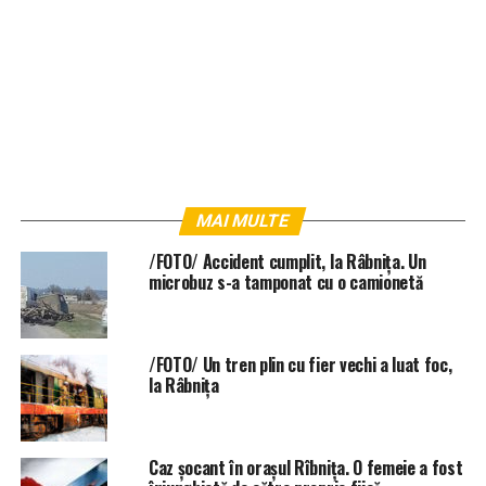
MAI MULTE
/FOTO/ Accident cumplit, la Râbnița. Un
microbuz s-a tamponat cu o camionetă
/FOTO/ Un tren plin cu fier vechi a luat foc,
la Râbnița
Caz şocant în oraşul Rîbniţa. O femeie a fost