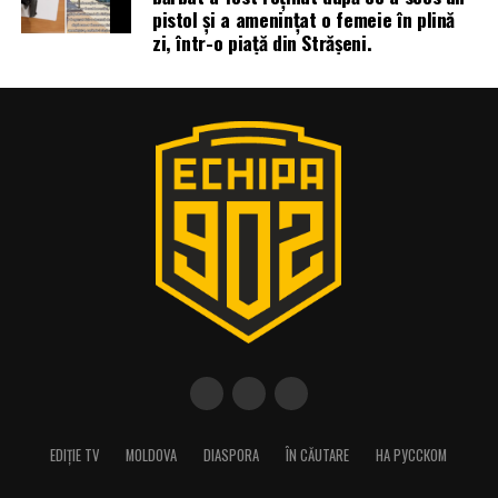
pistol și a amenințat o femeie în plină
zi, într-o piață din Strășeni.
EDIȚIE TV
MOLDOVA
DIASPORA
ÎN CĂUTARE
НА РУССКОМ