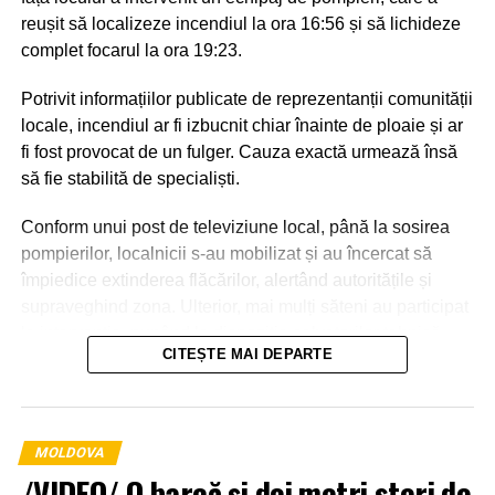
reușit să localizeze incendiul la ora 16:56 și să lichideze
complet focarul la ora 19:23.
Potrivit informațiilor publicate de reprezentanții comunității
locale, incendiul ar fi izbucnit chiar înainte de ploaie și ar
fi fost provocat de un fulger. Cauza exactă urmează însă
să fie stabilită de specialiști.
Conform unui post de televiziune local, până la sosirea
pompierilor, localnicii s-au mobilizat și au încercat să
împiedice extinderea flăcărilor, alertând autoritățile și
supraveghind zona. Ulterior, mai mulți săteni au participat
la intervenție, punând la dispoziția salvatorilor tehnică
CITEȘTE MAI DEPARTE
agricolă și transportând apă pentru stingerea incendiului.
MOLDOVA
/VIDEO/ O barcă și doi metri steri de