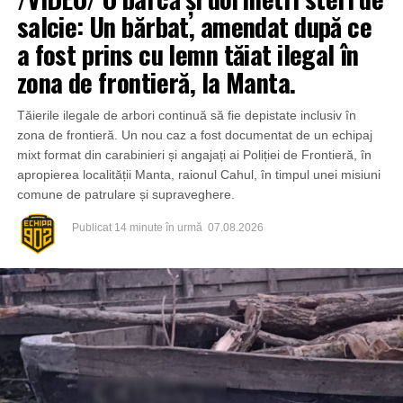
salcie: Un bărbat, amendat după ce
a fost prins cu lemn tăiat ilegal în
zona de frontieră, la Manta.
Tăierile ilegale de arbori continuă să fie depistate inclusiv în
zona de frontieră. Un nou caz a fost documentat de un echipaj
mixt format din carabinieri și angajați ai Poliției de Frontieră, în
apropierea localității Manta, raionul Cahul, în timpul unei misiuni
comune de patrulare și supraveghere.
Publicat
14 minute în urmă
07.08.2026
Din fericire, nimeni nu a avut de suferit, iar reprezentanții
comunității au mulțumit atât pompierilor din Drochia, cât și
localnicilor care au intervenit prompt și au contribuit la