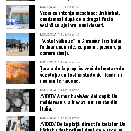
MOLDOVA
7 zile în urmă
Vecin cu intenții meschine: Un bărbat,
condamnat după ce a drogat fosta
vecină cu ajutorul unui desert.
MOLDOVA
4 zile în urmă
„Vestul sălbatic” la Chișinău: Trei bătăi
în doar două zile, cu pumni, picioare și
oameni răniți.
MOLDOVA
4 zile în urmă
Țara arde la propriu: zeci de hectare de
vegetație au fost mistuite de flăcări în
mai multe raioane.
MOLDOVA
4 zile în urmă
/VIDEO/ A murit salvând doi copii: Un
moldovean s-a înecat într-un râu din
Italia.
MOLDOVA
4 zile în urmă
/VIDEO/ De la piață, direct în izolator. Un
bărbat a fost reținut după ce a scos un