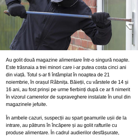
Au golit două magazine alimentare într-o singură noapte.
Este trăsnaia a trei minori care i-ar putea costa cinci ani
din viață. Totul s-ar fi întâmplat în noaptea de 21
noiembrie, în orașul Râbnița. Băieții, cu vârstele de 14 și
16 ani, au fost prinși pe urme fierbinți după ce ar fi nimerit
în vizorul camerelor de supraveghere instalate în unul din
magazinele jefuite.
În ambele cazuri, suspecții au spart geamurile ușii de la
intrare, au pătruns în încăpere și au golit rafturile cu
produse alimentare. În cadrul audierilor desfășurate,