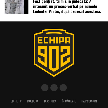
Fost polițist, trimis în judecată: A
întocmit un proces-verbal pe numele
Ludmilei Vartic, după decesul acesteia.
EDIȚIE TV
MOLDOVA
DIASPORA
ÎN CĂUTARE
НА РУССКОМ