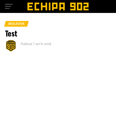
MOLDOVA
Test
Publicat
7 ani în urmă