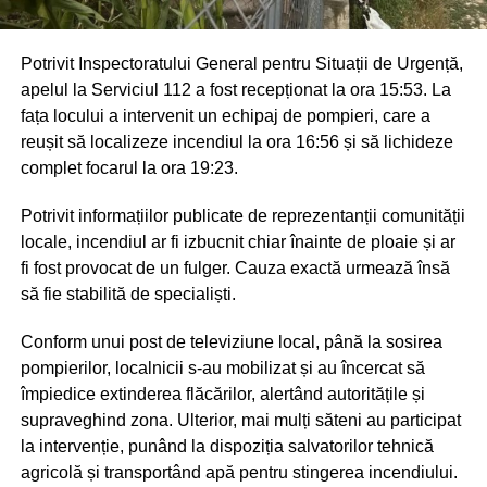
Potrivit Inspectoratului General pentru Situații de Urgență,
apelul la Serviciul 112 a fost recepționat la ora 15:53. La
fața locului a intervenit un echipaj de pompieri, care a
reușit să localizeze incendiul la ora 16:56 și să lichideze
complet focarul la ora 19:23.
Potrivit informațiilor publicate de reprezentanții comunității
locale, incendiul ar fi izbucnit chiar înainte de ploaie și ar
fi fost provocat de un fulger. Cauza exactă urmează însă
să fie stabilită de specialiști.
Conform unui post de televiziune local, până la sosirea
pompierilor, localnicii s-au mobilizat și au încercat să
împiedice extinderea flăcărilor, alertând autoritățile și
supraveghind zona. Ulterior, mai mulți săteni au participat
la intervenție, punând la dispoziția salvatorilor tehnică
agricolă și transportând apă pentru stingerea incendiului.