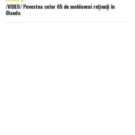
CITEȘTE ȘI
/VIDEO/ Povestea celor 65 de moldoveni reţinuţi în
Olanda