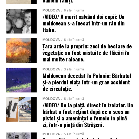
oameni răniți.
MOLDOVA
6 zile în urmă
/VIDEO/ A murit salvând doi copii: Un
moldovean s-a înecat într-un râu din
Italia.
MOLDOVA
6 zile în urmă
Țara arde la propriu: zeci de hectare de
vegetație au fost mistuite de flăcări în
mai multe raioane.
MOLDOVA
3 zile în urmă
Moldovean decedat în Polonia: Bărbatul
și-a pierdut viața într-un grav accident
de circulație.
MOLDOVA
6 zile în urmă
/VIDEO/ De la piață, direct în izolator. Un
bărbat a fost reținut după ce a scos un
pistol și a amenințat o femeie în plină
zi, într-o piață din Strășeni.
MOLDOVA
5 zile în urmă