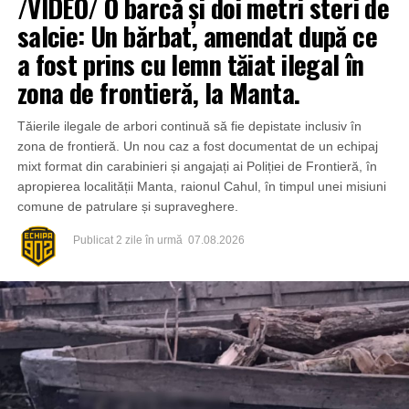
/VIDEO/ O barcă și doi metri steri de
salcie: Un bărbat, amendat după ce
a fost prins cu lemn tăiat ilegal în
zona de frontieră, la Manta.
Tăierile ilegale de arbori continuă să fie depistate inclusiv în
zona de frontieră. Un nou caz a fost documentat de un echipaj
mixt format din carabinieri și angajați ai Poliției de Frontieră, în
apropierea localității Manta, raionul Cahul, în timpul unei misiuni
comune de patrulare și supraveghere.
Publicat
2 zile în urmă
07.08.2026