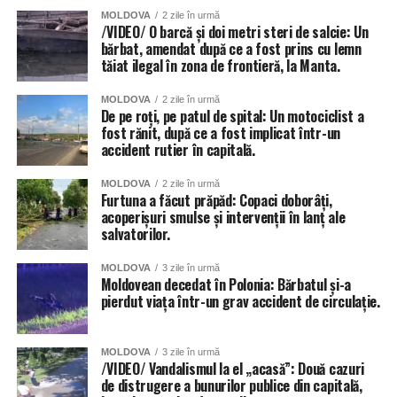
MOLDOVA
2 zile în urmă
/VIDEO/ O barcă și doi metri steri de salcie: Un
bărbat, amendat după ce a fost prins cu lemn
tăiat ilegal în zona de frontieră, la Manta.
MOLDOVA
2 zile în urmă
De pe roți, pe patul de spital: Un motociclist a
fost rănit, după ce a fost implicat într-un
accident rutier în capitală.
MOLDOVA
2 zile în urmă
Furtuna a făcut prăpăd: Copaci doborâți,
acoperișuri smulse și intervenții în lanț ale
salvatorilor.
MOLDOVA
3 zile în urmă
Moldovean decedat în Polonia: Bărbatul și-a
pierdut viața într-un grav accident de circulație.
MOLDOVA
3 zile în urmă
/VIDEO/ Vandalismul la el „acasă”: Două cazuri
de distrugere a bunurilor publice din capitală,