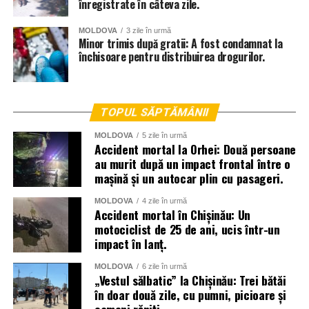
înregistrate în câteva zile.
MOLDOVA
3 zile în urmă
Minor trimis după gratii: A fost condamnat la
închisoare pentru distribuirea drogurilor.
TOPUL SĂPTĂMÂNII
MOLDOVA
5 zile în urmă
Accident mortal la Orhei: Două persoane
au murit după un impact frontal între o
mașină și un autocar plin cu pasageri.
MOLDOVA
4 zile în urmă
Accident mortal în Chișinău: Un
motociclist de 25 de ani, ucis într-un
impact în lanț.
MOLDOVA
6 zile în urmă
„Vestul sălbatic” la Chișinău: Trei bătăi
în doar două zile, cu pumni, picioare și