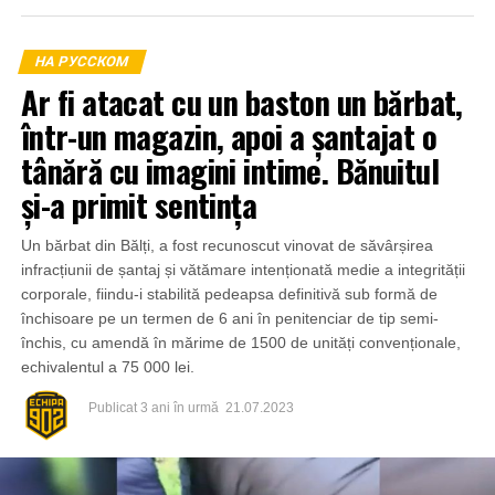
НА РУССКОМ
Ar fi atacat cu un baston un bărbat,
într-un magazin, apoi a șantajat o
tânără cu imagini intime. Bănuitul
și-a primit sentința
Un bărbat din Bălți, a fost recunoscut vinovat de săvârșirea
infracțiunii de șantaj și vătămare intenționată medie a integrității
corporale, fiindu-i stabilită pedeapsa definitivă sub formă de
închisoare pe un termen de 6 ani în penitenciar de tip semi-
închis, cu amendă în mărime de 1500 de unități convenționale,
echivalentul a 75 000 lei.
Publicat
3 ani în urmă
21.07.2023