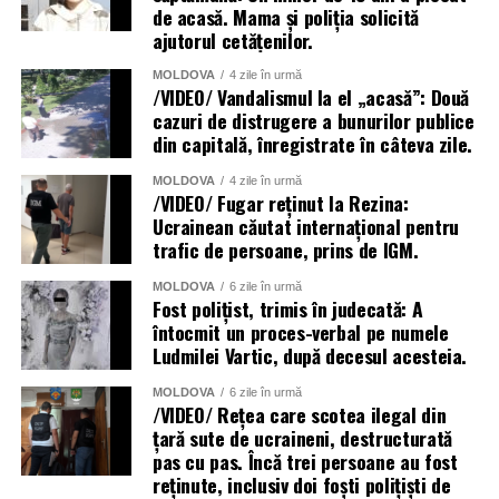
de acasă. Mama și poliția solicită
ajutorul cetățenilor.
MOLDOVA
4 zile în urmă
/VIDEO/ Vandalismul la el „acasă”: Două
cazuri de distrugere a bunurilor publice
din capitală, înregistrate în câteva zile.
MOLDOVA
4 zile în urmă
/VIDEO/ Fugar reținut la Rezina:
Ucrainean căutat internațional pentru
trafic de persoane, prins de IGM.
MOLDOVA
6 zile în urmă
Fost polițist, trimis în judecată: A
întocmit un proces-verbal pe numele
Ludmilei Vartic, după decesul acesteia.
MOLDOVA
6 zile în urmă
/VIDEO/ Rețea care scotea ilegal din
țară sute de ucraineni, destructurată
pas cu pas. Încă trei persoane au fost
reținute, inclusiv doi foști polițiști de