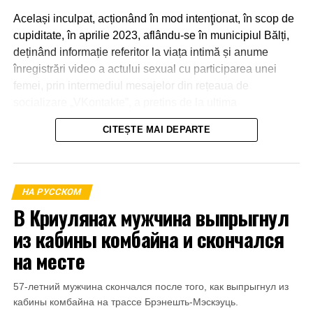
Același inculpat, acționând în mod intenţionat, în scop de
cupiditate, în aprilie 2023, aflându-se în municipiul Bălți,
deținând informație referitor la viața intimă și anume
înregistrări video a actului sexual cu participarea unei
femei, prin intermediul mesajelor din rețeaua de
socializare „VKontakte”, a pretins de la ultima
transmiterea banilor în sumă de 600 euro, în caz contrar o
CITEȘTE MAI DEPARTE
amenința cu răspândirea înregistrărilor video.
La 21 aprilie 2023, aflându-se în apartamentul părții
vătămate din mun.Bălți a primit o parte din sumă și anume
НА РУССКОМ
1000 de lei.
В Криулянах мужчина выпрыгнул
из кабины комбайна и скончался
на месте
57-летний мужчина скончался после того, как выпрыгнул из
кабины комбайна на трассе Брэнешть-Мэскэуць.