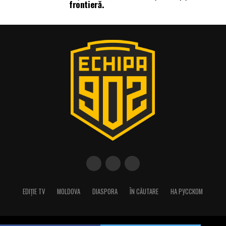
frontieră.
EDIȚIE TV
MOLDOVA
DIASPORA
ÎN CĂUTARE
НА РУССКОМ