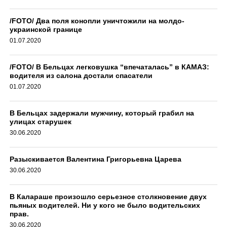
/FOTO/ Два поля конопли уничтожили на молдо-
украинской границе
01.07.2020
/FOTO/ В Бельцах легковушка “впечаталась” в КАМАЗ:
водителя из салона достали спасатели
01.07.2020
В Бельцах задержали мужчину, который грабил на
улицах старушек
30.06.2020
Разыскивается Валентина Григорьевна Царева
30.06.2020
В Калараше произошло серьезное столкновение двух
пьяных водителей. Ни у кого не было водительских
прав.
30.06.2020