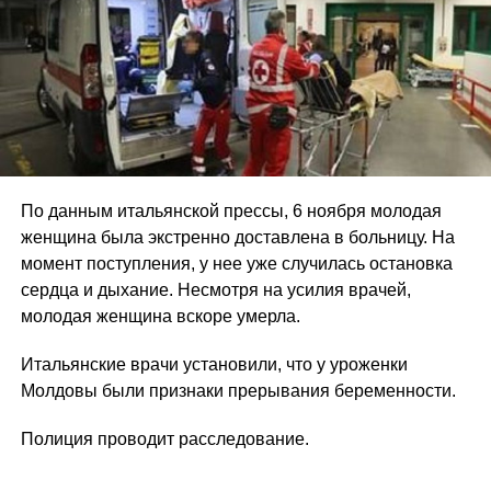
По данным итальянской прессы, 6 ноября молодая
женщина была экстренно доставлена в больницу. На
момент поступления, у нее уже случилась остановка
сердца и дыхание. Несмотря на усилия врачей,
молодая женщина вскоре умерла.
Итальянские врачи установили, что у уроженки
Молдовы были признаки прерывания беременности.
Полиция проводит расследование.