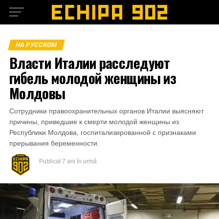
НА РУССКОМ
Власти Италии расследуют
гибель молодой женщины из
Молдовы
Сотрудники правоохранительных органов Италии выясняют
причины, приведшие к смерти молодой женщины из
Республики Молдова, госпитализированной с признаками
прерывания беременности.
Publicat
7 ani în urmă