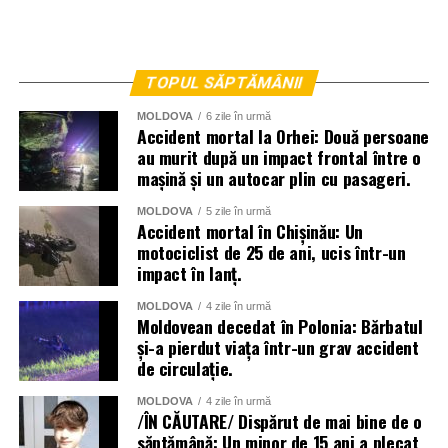
TOPUL SĂPTĂMÂNII
MOLDOVA
6 zile în urmă
Accident mortal la Orhei: Două persoane
au murit după un impact frontal între o
mașină și un autocar plin cu pasageri.
MOLDOVA
5 zile în urmă
Accident mortal în Chișinău: Un
motociclist de 25 de ani, ucis într-un
impact în lanț.
MOLDOVA
4 zile în urmă
Moldovean decedat în Polonia: Bărbatul
și-a pierdut viața într-un grav accident
de circulație.
MOLDOVA
4 zile în urmă
/ÎN CĂUTARE/ Dispărut de mai bine de o
săptămână: Un minor de 15 ani a plecat