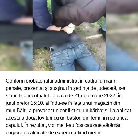
Conform probatoriului administrat în cadrul urmăririi
penale, prezentat și susținut în ședința de judecată, s-a
stabilit că inculpatul, la data de 21 noiembrie 2022, în
jurul orelor 15:10, aflîndu-se în fața unui magazin din
mun.Bălți, a provocat un conflict cu un bărbat și i-a aplicat
acestuia două lovituri cu un baston din lemn în regiunea
capului. În rezultat, victimei i-au fost cauzate vătămări
corporale calificate de experți ca fiind medii.