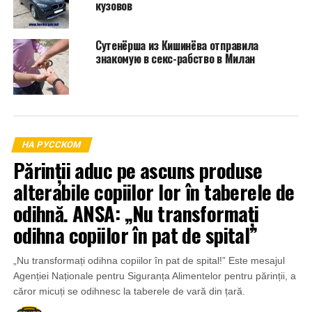
кузовов
Сутенёрша из Кишинёва отправила
знакомую в секс-рабство в Милан
НА РУССКОМ
Părinții aduc pe ascuns produse
alterabile copiilor lor în taberele de
odihnă. ANSA: „Nu transformați
odihna copiilor în pat de spital”
„Nu transformați odihna copiilor în pat de spital!” Este mesajul
Agenției Naționale pentru Siguranța Alimentelor pentru părinții, a
căror micuți se odihnesc la taberele de vară din țară.