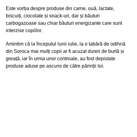
Este vorba despre produse din carne, ouă, lactate,
biscuiți, ciocolate și snack-uri, dar și băuturi
carbogazoase sau chiar băuturi energizante care sunt
interzise copiilor.
Amintim că la începutul lunii iulie, la o tabără de odihnă
din Soroca mai mulți copii ar fi acuzat dureri de burtă și
greață, iar în urma unor controale, au fost depistate
produse aduse pe ascuns de către părinții lor.