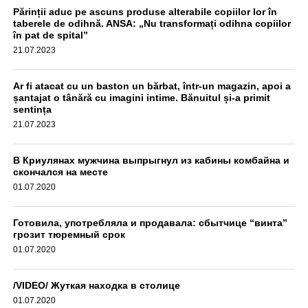
Părinții aduc pe ascuns produse alterabile copiilor lor în
на алкоголь, результат оказался отрицательным,
taberele de odihnă. ANSA: „Nu transformați odihna copiilor
передаёт unimedia.info. Все обстоятельства инцидента
în pat de spital”
выясняются.
21.07.2023
aif.md
Ar fi atacat cu un baston un bărbat, într-un magazin, apoi a
șantajat o tânără cu imagini intime. Bănuitul și-a primit
sentința
21.07.2023
В Криулянах мужчина выпрыгнул из кабины комбайна и
скончался на месте
01.07.2020
Готовила, употребляла и продавала: сбытчице “винта”
грозит тюремный срок
01.07.2020
/VIDEO/ Жуткая находка в столице
01.07.2020