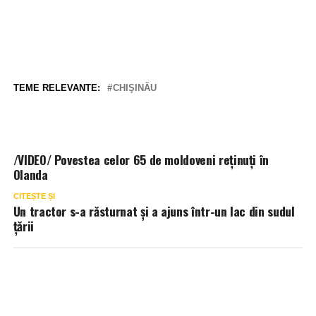
TEME RELEVANTE:
CHIŞINĂU
/VIDEO/ Povestea celor 65 de moldoveni reţinuţi în
Olanda
CITEȘTE ȘI
Un tractor s-a răsturnat şi a ajuns într-un lac din sudul
ţării