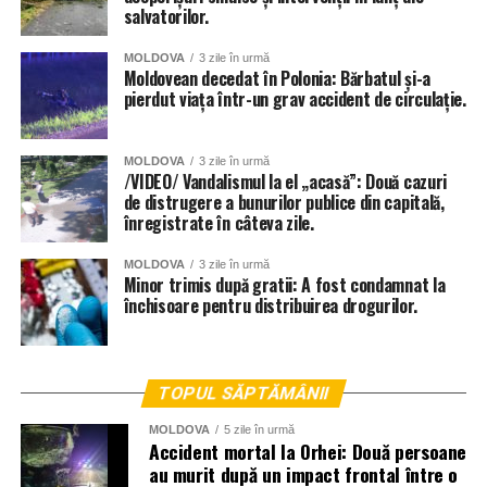
salvatorilor.
MOLDOVA
3 zile în urmă
Moldovean decedat în Polonia: Bărbatul și-a
pierdut viața într-un grav accident de circulație.
MOLDOVA
3 zile în urmă
/VIDEO/ Vandalismul la el „acasă”: Două cazuri
de distrugere a bunurilor publice din capitală,
înregistrate în câteva zile.
MOLDOVA
3 zile în urmă
Minor trimis după gratii: A fost condamnat la
închisoare pentru distribuirea drogurilor.
TOPUL SĂPTĂMÂNII
MOLDOVA
5 zile în urmă
Accident mortal la Orhei: Două persoane
au murit după un impact frontal între o