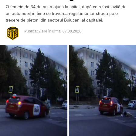
O femeie de 34 de ani a ajuns la spital, după ce a fost lovită de
un automobil în timp ce traversa regulamentar strada pe o
trecere de pietoni din sectorul Buiucani al capitalei.
Publicat
2 zile în urmă
07.08.2026