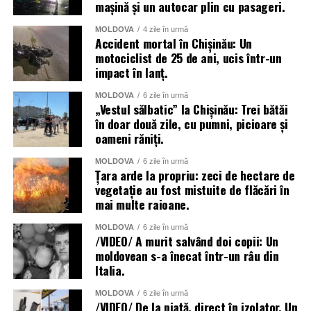
mașină și un autocar plin cu pasageri.
MOLDOVA
4 zile în urmă
Accident mortal în Chișinău: Un
motociclist de 25 de ani, ucis într-un
impact în lanț.
MOLDOVA
6 zile în urmă
„Vestul sălbatic” la Chișinău: Trei bătăi
în doar două zile, cu pumni, picioare și
oameni răniți.
MOLDOVA
6 zile în urmă
Țara arde la propriu: zeci de hectare de
vegetație au fost mistuite de flăcări în
mai multe raioane.
MOLDOVA
6 zile în urmă
/VIDEO/ A murit salvând doi copii: Un
moldovean s-a înecat într-un râu din
Italia.
MOLDOVA
6 zile în urmă
/VIDEO/ De la piață, direct în izolator. Un