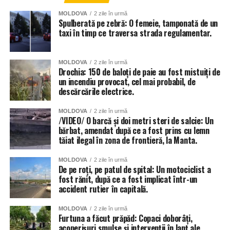
MOLDOVA
2 zile în urmă
Spulberată pe zebră: O femeie, tamponată de un
taxi în timp ce traversa strada regulamentar.
MOLDOVA
2 zile în urmă
Drochia: 150 de baloți de paie au fost mistuiți de
un incendiu provocat, cel mai probabil, de
descărcările electrice.
MOLDOVA
2 zile în urmă
/VIDEO/ O barcă și doi metri steri de salcie: Un
bărbat, amendat după ce a fost prins cu lemn
tăiat ilegal în zona de frontieră, la Manta.
MOLDOVA
2 zile în urmă
De pe roți, pe patul de spital: Un motociclist a
fost rănit, după ce a fost implicat într-un
accident rutier în capitală.
MOLDOVA
2 zile în urmă
Furtuna a făcut prăpăd: Copaci doborâți,
acoperișuri smulse și intervenții în lanț ale