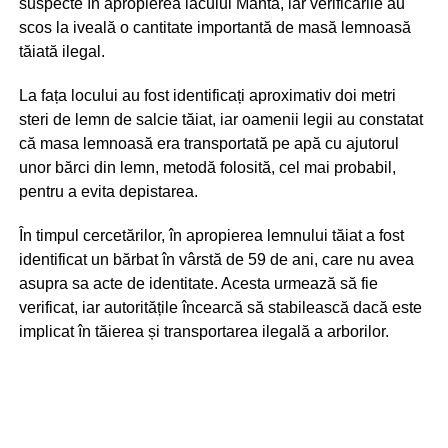
suspecte în apropierea lacului Manta, iar verificările au
scos la iveală o cantitate importantă de masă lemnoasă
tăiată ilegal.
La fața locului au fost identificați aproximativ doi metri
steri de lemn de salcie tăiat, iar oamenii legii au constatat
că masa lemnoasă era transportată pe apă cu ajutorul
unor bărci din lemn, metodă folosită, cel mai probabil,
pentru a evita depistarea.
În timpul cercetărilor, în apropierea lemnului tăiat a fost
identificat un bărbat în vârstă de 59 de ani, care nu avea
asupra sa acte de identitate. Acesta urmează să fie
verificat, iar autoritățile încearcă să stabilească dacă este
implicat în tăierea și transportarea ilegală a arborilor.