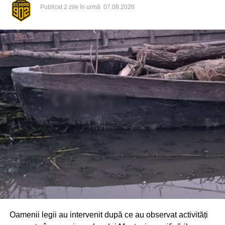
Publicat
2 zile în urmă
07.08.2026
Din fericire, nimeni nu a avut de suferit, iar reprezentanții
comunității au mulțumit atât pompierilor din Drochia, cât și
localnicilor care au intervenit prompt și au contribuit la
limitarea pagubelor.
Oamenii legii au intervenit după ce au observat activități