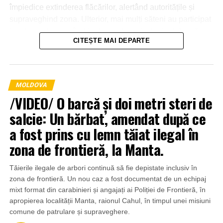
împiedice extinderea flăcărilor, alertând autoritățile și
supraveghind zona. Ulterior, mai mulți săteni au participat
la intervenție, punând la dispoziția salvatorilor tehnică
CITEȘTE MAI DEPARTE
agricolă și transportând apă pentru stingerea incendiului.
MOLDOVA
/VIDEO/ O barcă și doi metri steri de
salcie: Un bărbat, amendat după ce
a fost prins cu lemn tăiat ilegal în
zona de frontieră, la Manta.
Tăierile ilegale de arbori continuă să fie depistate inclusiv în
zona de frontieră. Un nou caz a fost documentat de un echipaj
mixt format din carabinieri și angajați ai Poliției de Frontieră, în
apropierea localității Manta, raionul Cahul, în timpul unei misiuni
comune de patrulare și supraveghere.