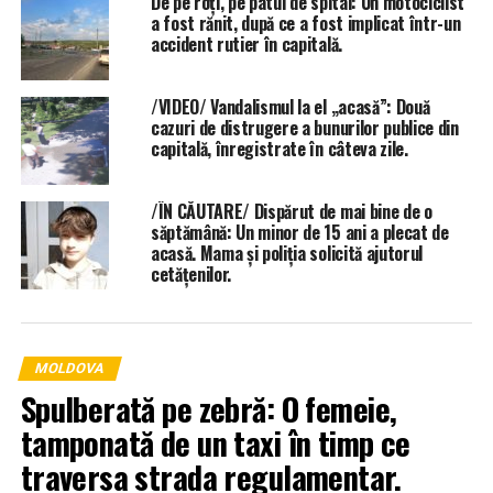
De pe roți, pe patul de spital: Un motociclist
a fost rănit, după ce a fost implicat într-un
accident rutier în capitală.
/VIDEO/ Vandalismul la el „acasă”: Două
cazuri de distrugere a bunurilor publice din
capitală, înregistrate în câteva zile.
/ÎN CĂUTARE/ Dispărut de mai bine de o
săptămână: Un minor de 15 ani a plecat de
acasă. Mama și poliția solicită ajutorul
cetățenilor.
MOLDOVA
Spulberată pe zebră: O femeie,
tamponată de un taxi în timp ce
traversa strada regulamentar.