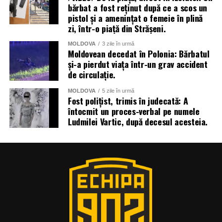
bărbat a fost reținut după ce a scos un
pistol și a amenințat o femeie în plină
zi, într-o piață din Strășeni.
MOLDOVA
3 zile în urmă
Moldovean decedat în Polonia: Bărbatul
și-a pierdut viața într-un grav accident
de circulație.
MOLDOVA
5 zile în urmă
Fost polițist, trimis în judecată: A
întocmit un proces-verbal pe numele
Ludmilei Vartic, după decesul acesteia.