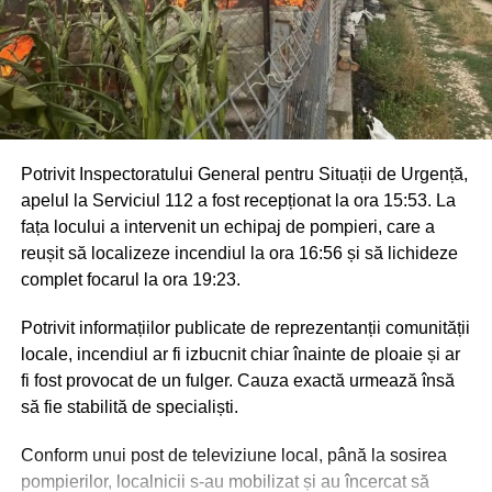
Potrivit Inspectoratului General pentru Situații de Urgență,
apelul la Serviciul 112 a fost recepționat la ora 15:53. La
fața locului a intervenit un echipaj de pompieri, care a
reușit să localizeze incendiul la ora 16:56 și să lichideze
complet focarul la ora 19:23.
Potrivit informațiilor publicate de reprezentanții comunității
locale, incendiul ar fi izbucnit chiar înainte de ploaie și ar
fi fost provocat de un fulger. Cauza exactă urmează însă
să fie stabilită de specialiști.
Conform unui post de televiziune local, până la sosirea
pompierilor, localnicii s-au mobilizat și au încercat să