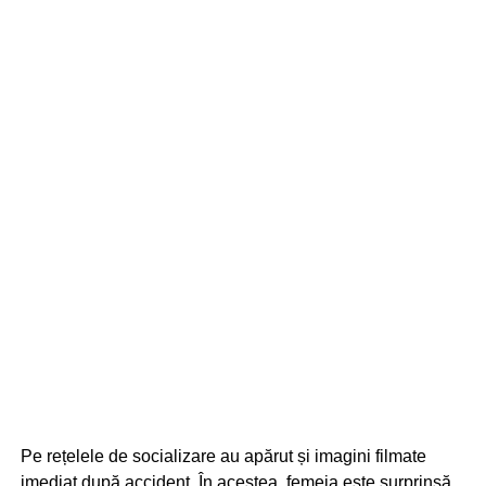
Pe rețelele de socializare au apărut și imagini filmate
imediat după accident. În acestea, femeia este surprinsă