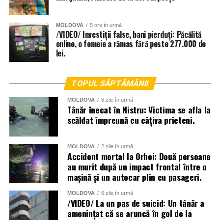
MOLDOVA
5 ore în urmă
/VIDEO/ Investiții false, bani pierduți: Păcălită
online, o femeie a rămas fără peste 277.000 de
lei.
TOPUL SĂPTĂMÂNII
MOLDOVA
6 zile în urmă
Tânăr înecat în Nistru: Victima se afla la
scăldat împreună cu câțiva prieteni.
MOLDOVA
2 zile în urmă
Accident mortal la Orhei: Două persoane
au murit după un impact frontal între o
mașină și un autocar plin cu pasageri.
La lichidarea consecințelor intemperiilor sunt antrenați
MOLDOVA
6 zile în urmă
aproape două mii de angajați ai Ministerului Afacerilor
/VIDEO/ La un pas de suicid: Un tânăr a
amenințat că se aruncă în gol de la
Interne, dar și toate serviciile specializate de nivel local,