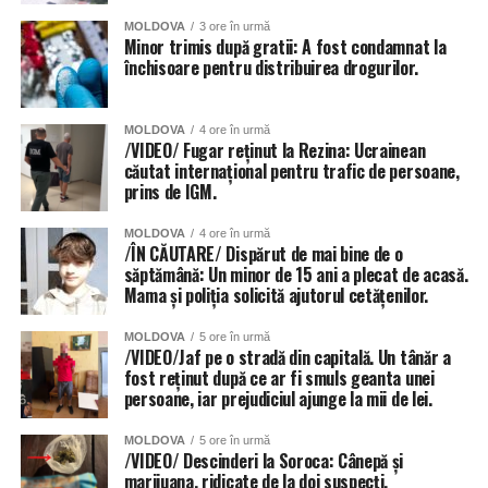
MOLDOVA
3 ore în urmă
Minor trimis după gratii: A fost condamnat la
închisoare pentru distribuirea drogurilor.
Și instituțiile de învățământ din Chișinău au fost grav
afectate de ploi, anunță Primăria capitalei. 56 de școli și
MOLDOVA
4 ore în urmă
grădinițe din sectoarele Botanica, Buiucani, Centru și
/VIDEO/ Fugar reținut la Rezina: Ucrainean
căutat internațional pentru trafic de persoane,
Râșcani. Totuși autoritățile dau asigurări că situația va fi
prins de IGM.
remediată în cel mai scurt timp.
MOLDOVA
4 ore în urmă
Inundat a fost și teatrul de Operă și Balet Maria Bieșu, sub
/ÎN CĂUTARE/ Dispărut de mai bine de o
presiunea apei de pe acoperiș, au cedat două țevi.
săptămână: Un minor de 15 ani a plecat de acasă.
Mama și poliția solicită ajutorul cetățenilor.
Inundate au fost și trecerile subterane de pietoni, dar și
MOLDOVA
5 ore în urmă
parcările amenajate în subsolurile blocurilor locative.
/VIDEO/Jaf pe o stradă din capitală. Un tânăr a
fost reținut după ce ar fi smuls geanta unei
persoane, iar prejudiciul ajunge la mii de lei.
MOLDOVA
5 ore în urmă
/VIDEO/ Descinderi la Soroca: Cânepă și
marijuana, ridicate de la doi suspecți.