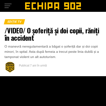
EDIȚIE TV
/VIDEO/ O șoferiță și doi copii, răniți
în accident
O manevră neregulamentară a băgat o șoferiță dar și doi copii
minori, în spital. Asta după femeia a trecut peste linia dublă și a
tamponat violent un alt autoturism.
Publicat
7 ani în urmă