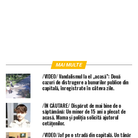
MAI MULTE
/VIDEO/ Vandalismul la el „acasă”: Două
cazuri de distrugere a bunurilor publice din
capitală, înregistrate în câteva zile.
/ÎN CĂUTARE/ Dispărut de mai bine de o
săptămână: Un minor de 15 ani a plecat de
acasă. Mama și poliția solicită ajutorul
cetățenilor.
/VIDEO/Jaf pe o stradă din capitală. Un tânăr