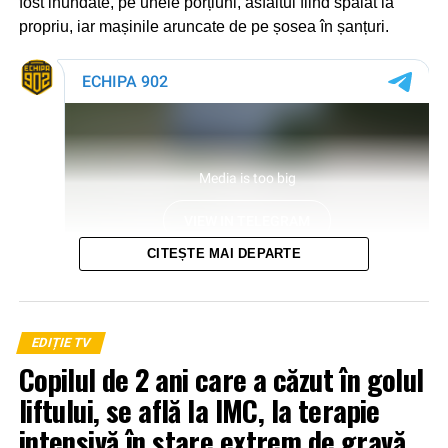
fost inundate, pe unele porțiuni, asfaltul fiind spălat la
propriu, iar mașinile aruncate de pe șosea în șanțuri.
CITEȘTE MAI DEPARTE
EDIȚIE TV
Copilul de 2 ani care a căzut în golul
liftului, se află la IMC, la terapie
intensivă în stare extrem de gravă.