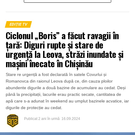
EDIȚIE TV
Ciclonul „Boris” a făcut ravagii în
țară: Diguri rupte și stare de
urgență la Leova, străzi inundate și
mașini înecate în Chișinău
Stare re urgență a fost declarată în satele Covurlui și
Romanovca din raionul Leova după ce, din cauza ploilor
abundente digurile a două bazine de acumulare au cedat. Deși
până la precipitații, lacurile erau practic secate, cantitatea de
apă care s-a adunat în weekend au umplut bazinele acvatice, iar
digurile de protecție au cedat.
Publicat
2 ani în urmă
16.09.2024