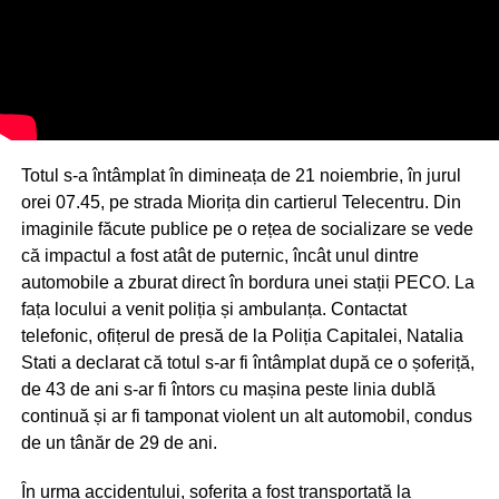
Totul s-a întâmplat în dimineața de 21 noiembrie, în jurul
orei 07.45, pe strada Miorița din cartierul Telecentru. Din
imaginile făcute publice pe o rețea de socializare se vede
că impactul a fost atât de puternic, încât unul dintre
automobile a zburat direct în bordura unei stații PECO. La
fața locului a venit poliția și ambulanța. Contactat
telefonic, ofițerul de presă de la Poliția Capitalei, Natalia
Stati a declarat că totul s-ar fi întâmplat după ce o șoferiță,
de 43 de ani s-ar fi întors cu mașina peste linia dublă
continuă și ar fi tamponat violent un alt automobil, condus
de un tânăr de 29 de ani.
În urma accidentului, șoferița a fost transportată la