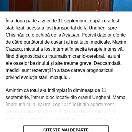
În a doua parte a zilei de 11 septembrie, după ce a fost
stabilizat, acesta a fost transportat de la Ungheni spre
Chișinău cu o echipă de la Aviasan. Potrivit datelor oferite
de către purtătorul de cuvânt al instituției medicale, Maxim
Cazacu, micuțul a fost internat în secția terapie intensivă,
fiind diagnosticat cu traumatism cranio-cerebral, leziuni
ale oaselor bazinului și alte traume grave. Deocamdată,
medicii sunt rezervații în a face careva prognosticuri
privind evoluția stării micuțului.
Amintim că totul s-a întâmplat în dimineața de 11
septembrie, într-un bloc locativ din orașul Ungheni. Mama
împreună cu ai săi trei copii ar fi ieșit din apartament
pentru a-i duce la grădiniță. Cei mai mari copii, de 4 și,
respectiv 6 anișori ar fi coborât pe scări, iar mama și cel
de-al treilea micuț, de 2 ani, urmau să meargă cu
CITEȘTE MAI DEPARTE