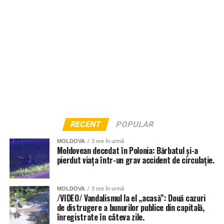
restricționată.
RECENT
POPULAR
MOLDOVA
3 ore în urmă
Moldovean decedat în Polonia: Bărbatul și-a
pierdut viața într-un grav accident de circulație.
MOLDOVA
3 ore în urmă
/VIDEO/ Vandalismul la el „acasă”: Două cazuri
de distrugere a bunurilor publice din capitală,
înregistrate în câteva zile.