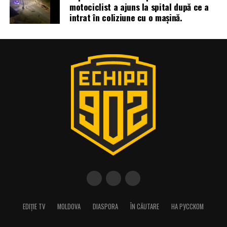
motociclist a ajuns la spital după ce a
intrat în coliziune cu o mașină.
EDIȚIE TV
MOLDOVA
DIASPORA
ÎN CĂUTARE
НА РУССКОМ