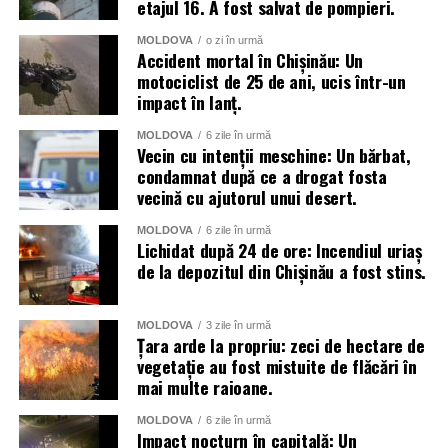
etajul 16. A fost salvat de pompieri.
raional și național.
MOLDOVA
o zi în urmă
Menționăm că meteorologii prognozează vreme instabilă
Accident mortal în Chișinău: Un
și pentru următoarele zile.
motociclist de 25 de ani, ucis într-un
impact în lanț.
MOLDOVA
6 zile în urmă
Vecin cu intenții meschine: Un bărbat,
condamnat după ce a drogat fosta
vecină cu ajutorul unui desert.
MOLDOVA
6 zile în urmă
Lichidat după 24 de ore: Incendiul uriaș
de la depozitul din Chișinău a fost stins.
MOLDOVA
3 zile în urmă
Țara arde la propriu: zeci de hectare de
vegetație au fost mistuite de flăcări în
mai multe raioane.
MOLDOVA
6 zile în urmă
Impact nocturn în capitală: Un