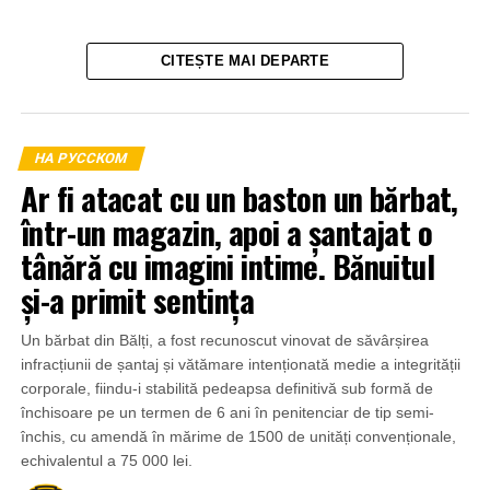
CITEȘTE MAI DEPARTE
НА РУССКОМ
Ar fi atacat cu un baston un bărbat,
într-un magazin, apoi a șantajat o
tânără cu imagini intime. Bănuitul
și-a primit sentința
Un bărbat din Bălți, a fost recunoscut vinovat de săvârșirea
infracțiunii de șantaj și vătămare intenționată medie a integrității
corporale, fiindu-i stabilită pedeapsa definitivă sub formă de
închisoare pe un termen de 6 ani în penitenciar de tip semi-
închis, cu amendă în mărime de 1500 de unități convenționale,
echivalentul a 75 000 lei.