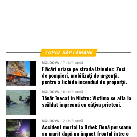
TOPUL SĂPTĂMÂNII
MOLDOVA
7 zile în urmă
Flăcări uriașe pe strada Uzinelor: Zeci
de pompieri, mobilizați de urgență,
pentru a lichida incendiul de proporții.
MOLDOVA
6 zile în urmă
Tânăr înecat în Nistru: Victima se afla la
scăldat împreună cu câțiva prieteni.
MOLDOVA
2 zile în urmă
Accident mortal la Orhei: Două persoane
au murit după un impact frontal între o