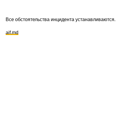
Все обстоятельства инцидента устанавливаются.
aif.md