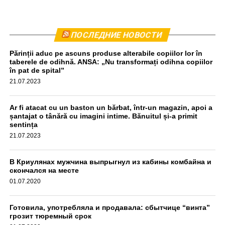
Комбайн был остановлен приблизительно в 440
ПОСЛЕДНИЕ НОВОСТИ
метрах от места происшествия. Водитель прошел тест
Părinții aduc pe ascuns produse alterabile copiilor lor în
на алкоголь, результат оказался отрицательным,
taberele de odihnă. ANSA: „Nu transformați odihna copiilor
передаёт unimedia.info. Все обстоятельства инцидента
în pat de spital”
выясняются.
21.07.2023
aif.md
Ar fi atacat cu un baston un bărbat, într-un magazin, apoi a
șantajat o tânără cu imagini intime. Bănuitul și-a primit
sentința
21.07.2023
В Криулянах мужчина выпрыгнул из кабины комбайна и
скончался на месте
01.07.2020
Готовила, употребляла и продавала: сбытчице “винта”
грозит тюремный срок