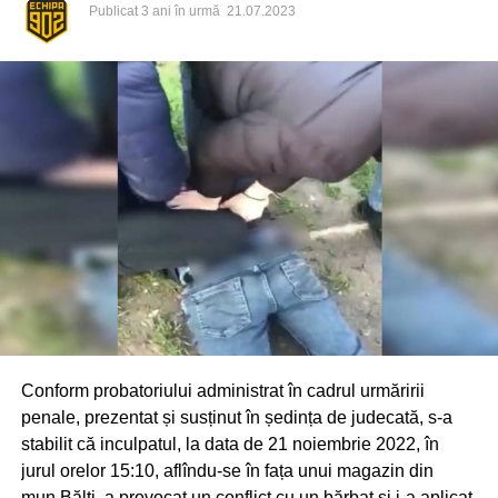
Publicat
3 ani în urmă
21.07.2023
Conform probatoriului administrat în cadrul urmăririi
penale, prezentat și susținut în ședința de judecată, s-a
stabilit că inculpatul, la data de 21 noiembrie 2022, în
jurul orelor 15:10, aflîndu-se în fața unui magazin din
mun.Bălți, a provocat un conflict cu un bărbat și i-a aplicat