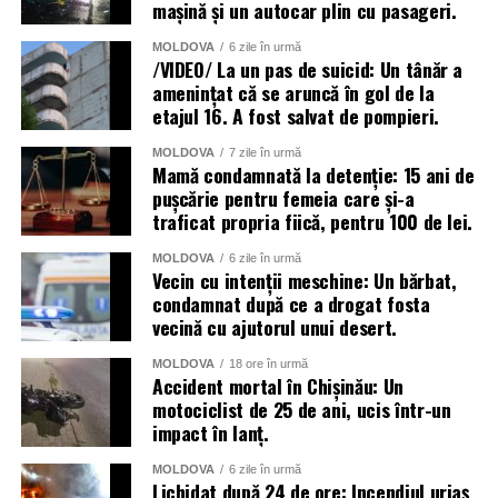
mașină și un autocar plin cu pasageri.
MOLDOVA
6 zile în urmă
/VIDEO/ La un pas de suicid: Un tânăr a
amenințat că se aruncă în gol de la
etajul 16. A fost salvat de pompieri.
MOLDOVA
7 zile în urmă
Mamă condamnată la detenție: 15 ani de
pușcărie pentru femeia care și-a
traficat propria fiică, pentru 100 de lei.
MOLDOVA
6 zile în urmă
Vecin cu intenții meschine: Un bărbat,
condamnat după ce a drogat fosta
vecină cu ajutorul unui desert.
MOLDOVA
18 ore în urmă
Accident mortal în Chișinău: Un
motociclist de 25 de ani, ucis într-un
impact în lanț.
MOLDOVA
6 zile în urmă
Lichidat după 24 de ore: Incendiul uriaș