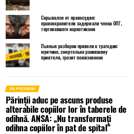
Скрывался от правосудия:
правоохранители задержали члена ОПГ,
торговавшего наркотиками
Пьяные разборки привели к трагедии:
мужчине, смертельно ранившему
приятеля, грозит пожизненное
НА РУССКОМ
Părinții aduc pe ascuns produse
alterabile copiilor lor în taberele de
odihnă. ANSA: „Nu transformați
odihna copiilor în pat de spital”