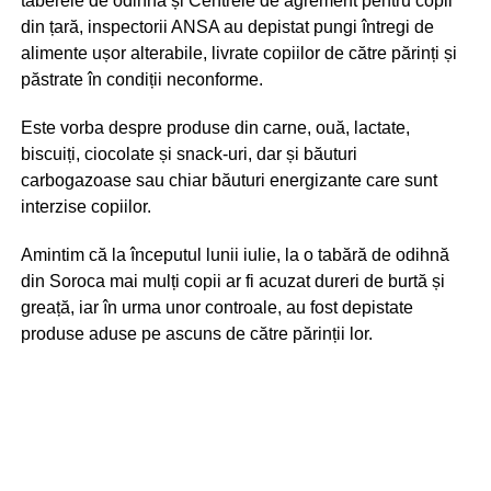
taberele de odihnă și Centrele de agrement pentru copii
din țară, inspectorii ANSA au depistat pungi întregi de
alimente ușor alterabile, livrate copiilor de către părinți și
păstrate în condiții neconforme.
Este vorba despre produse din carne, ouă, lactate,
biscuiți, ciocolate și snack-uri, dar și băuturi
carbogazoase sau chiar băuturi energizante care sunt
interzise copiilor.
Amintim că la începutul lunii iulie, la o tabără de odihnă
din Soroca mai mulți copii ar fi acuzat dureri de burtă și
greață, iar în urma unor controale, au fost depistate
produse aduse pe ascuns de către părinții lor.