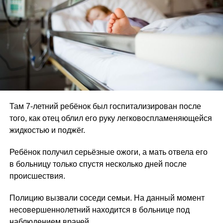
Там 7-летний ребёнок был госпитализирован после
того, как отец облил его руку легковоспламеняющейся
жидкостью и поджёг.
Ребёнок получил серьёзные ожоги, а мать отвела его
в больницу только спустя несколько дней после
происшествия.
Полицию вызвали соседи семьи. На данный момент
несовершеннолетний находится в больнице под
наблюдением врачей.