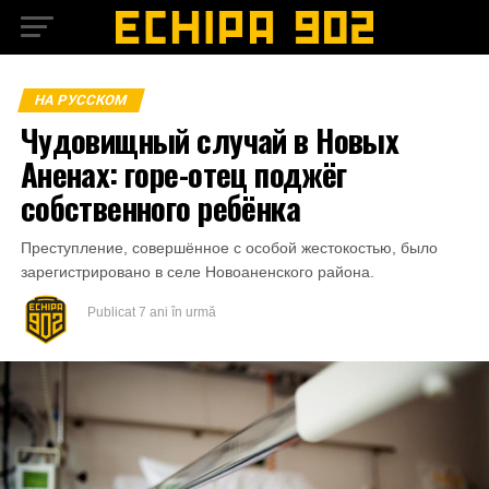
НА РУССКОМ
Чудовищный случай в Новых
Аненах: горе-отец поджёг
собственного ребёнка
Преступление, совершённое с особой жестокостью, было
зарегистрировано в селе Новоаненского района.
Publicat
7 ani în urmă