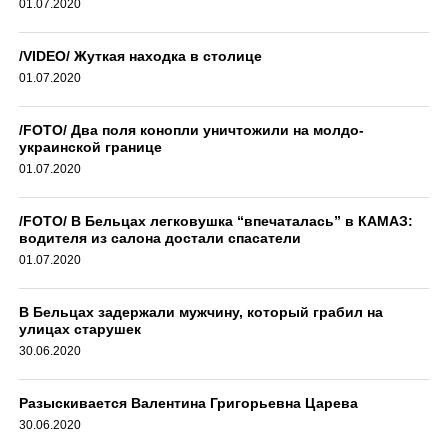
01.07.2020
/VIDEO/ Жуткая находка в столице
01.07.2020
/FOTO/ Два поля конопли уничтожили на молдо-
украинской границе
01.07.2020
/FOTO/ В Бельцах легковушка “впечаталась” в КАМАЗ:
водителя из салона достали спасатели
01.07.2020
В Бельцах задержали мужчину, который грабил на
улицах старушек
30.06.2020
Разыскивается Валентина Григорьевна Царева
30.06.2020