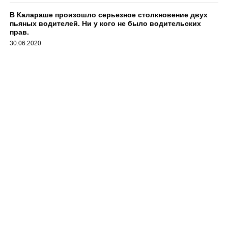
В Калараше произошло серьезное столкновение двух
пьяных водителей. Ни у кого не было водительских
прав.
30.06.2020