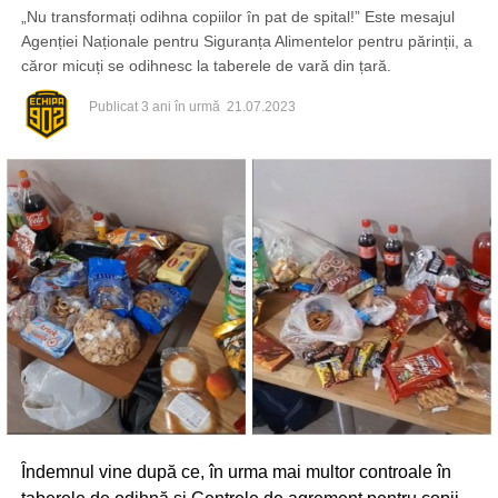
„Nu transformați odihna copiilor în pat de spital!” Este mesajul
Agenției Naționale pentru Siguranța Alimentelor pentru părinții, a
căror micuți se odihnesc la taberele de vară din țară.
Publicat
3 ani în urmă
21.07.2023
Îndemnul vine după ce, în urma mai multor controale în