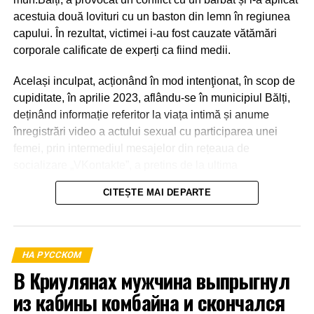
acestuia două lovituri cu un baston din lemn în regiunea
capului. În rezultat, victimei i-au fost cauzate vătămări
corporale calificate de experți ca fiind medii.
Același inculpat, acționând în mod intenţionat, în scop de
cupiditate, în aprilie 2023, aflându-se în municipiul Bălți,
deținând informație referitor la viața intimă și anume
înregistrări video a actului sexual cu participarea unei
femei, prin intermediul mesajelor din rețeaua de
socializare „VKontakte”, a pretins de la ultima
transmiterea banilor în sumă de 600 euro, în caz contrar o
CITEȘTE MAI DEPARTE
amenința cu răspândirea înregistrărilor video.
La 21 aprilie 2023, aflându-se în apartamentul părții
vătămate din mun.Bălți a primit o parte din sumă și anume
НА РУССКОМ
1000 de lei.
В Криулянах мужчина выпрыгнул
из кабины комбайна и скончался