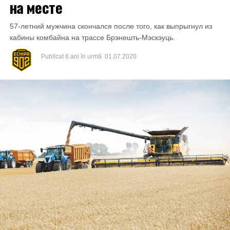
на месте
57-летний мужчина скончался после того, как выпрыгнул из
кабины комбайна на трассе Брэнешть-Мэскэуць.
Publicat
6 ani în urmă
01.07.2020
Inculpatul și-a recunoscut integral vinovăția pentru faptele