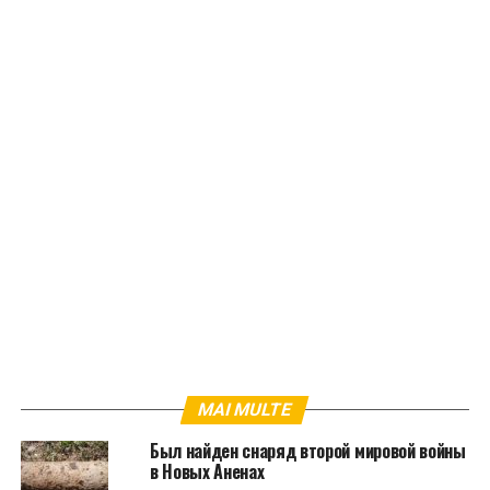
MAI MULTE
Был найден снаряд второй мировой войны
в Новых Аненах