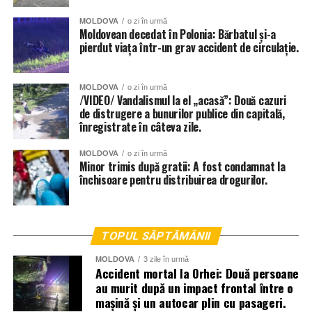
MOLDOVA
o zi în urmă
Moldovean decedat în Polonia: Bărbatul și-a
pierdut viața într-un grav accident de circulație.
MOLDOVA
o zi în urmă
/VIDEO/ Vandalismul la el „acasă”: Două cazuri
de distrugere a bunurilor publice din capitală,
înregistrate în câteva zile.
MOLDOVA
o zi în urmă
Minor trimis după gratii: A fost condamnat la
închisoare pentru distribuirea drogurilor.
TOPUL SĂPTĂMÂNII
MOLDOVA
3 zile în urmă
Accident mortal la Orhei: Două persoane
au murit după un impact frontal între o
mașină și un autocar plin cu pasageri.