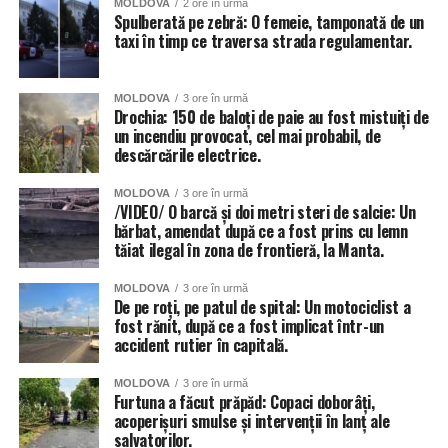
MOLDOVA
2 ore în urmă
Spulberată pe zebră: O femeie, tamponată de un
taxi în timp ce traversa strada regulamentar.
MOLDOVA
3 ore în urmă
Drochia: 150 de baloți de paie au fost mistuiți de
un incendiu provocat, cel mai probabil, de
descărcările electrice.
MOLDOVA
3 ore în urmă
/VIDEO/ O barcă și doi metri steri de salcie: Un
bărbat, amendat după ce a fost prins cu lemn
tăiat ilegal în zona de frontieră, la Manta.
MOLDOVA
3 ore în urmă
De pe roți, pe patul de spital: Un motociclist a
fost rănit, după ce a fost implicat într-un
accident rutier în capitală.
MOLDOVA
3 ore în urmă
Furtuna a făcut prăpăd: Copaci doborâți,
acoperișuri smulse și intervenții în lanț ale
salvatorilor.