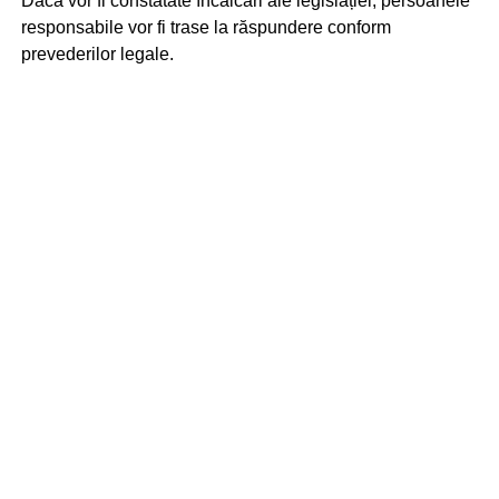
Dacă vor fi constatate încălcări ale legislației, persoanele
responsabile vor fi trase la răspundere conform
prevederilor legale.