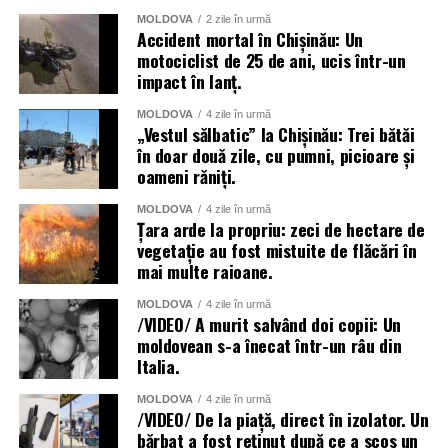
MOLDOVA
2 zile în urmă
Accident mortal în Chișinău: Un
motociclist de 25 de ani, ucis într-un
impact în lanț.
MOLDOVA
4 zile în urmă
„Vestul sălbatic” la Chișinău: Trei bătăi
în doar două zile, cu pumni, picioare și
oameni răniți.
MOLDOVA
4 zile în urmă
Țara arde la propriu: zeci de hectare de
vegetație au fost mistuite de flăcări în
mai multe raioane.
MOLDOVA
4 zile în urmă
/VIDEO/ A murit salvând doi copii: Un
moldovean s-a înecat într-un râu din
Italia.
MOLDOVA
4 zile în urmă
/VIDEO/ De la piață, direct în izolator. Un
bărbat a fost reținut după ce a scos un