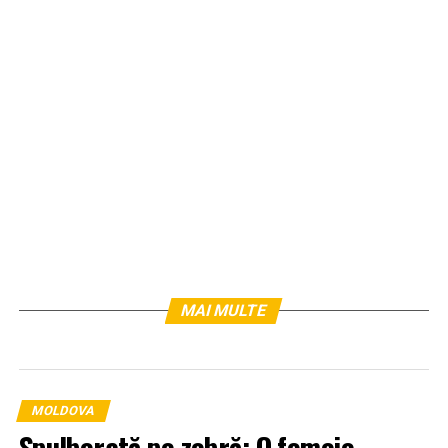
MAI MULTE
MOLDOVA
Spulberată pe zebră: O femeie,