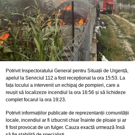
Potrivit Inspectoratului General pentru Situații de Urgență,
apelul la Serviciul 112 a fost recepționat la ora 15:53. La
fața locului a intervenit un echipaj de pompieri, care a
reușit să localizeze incendiul la ora 16:56 și să lichideze
complet focarul la ora 19:23.
Potrivit informațiilor publicate de reprezentanții comunității
locale, incendiul ar fi izbucnit chiar înainte de ploaie și ar
fi fost provocat de un fulger. Cauza exactă urmează însă
să fie stabilită de specialiști.