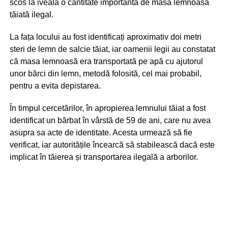
scos la iveală o cantitate importantă de masă lemnoasă
tăiată ilegal.
La fața locului au fost identificați aproximativ doi metri
steri de lemn de salcie tăiat, iar oamenii legii au constatat
că masa lemnoasă era transportată pe apă cu ajutorul
unor bărci din lemn, metodă folosită, cel mai probabil,
pentru a evita depistarea.
În timpul cercetărilor, în apropierea lemnului tăiat a fost
identificat un bărbat în vârstă de 59 de ani, care nu avea
asupra sa acte de identitate. Acesta urmează să fie
verificat, iar autoritățile încearcă să stabilească dacă este
implicat în tăierea și transportarea ilegală a arborilor.