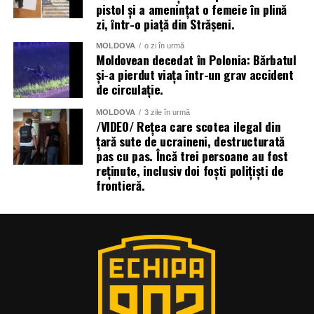
pistol și a amenințat o femeie în plină
zi, într-o piață din Strășeni.
MOLDOVA
o zi în urmă
Moldovean decedat în Polonia: Bărbatul
și-a pierdut viața într-un grav accident
de circulație.
MOLDOVA
3 zile în urmă
/VIDEO/ Rețea care scotea ilegal din
țară sute de ucraineni, destructurată
pas cu pas. Încă trei persoane au fost
reținute, inclusiv doi foști polițiști de
frontieră.