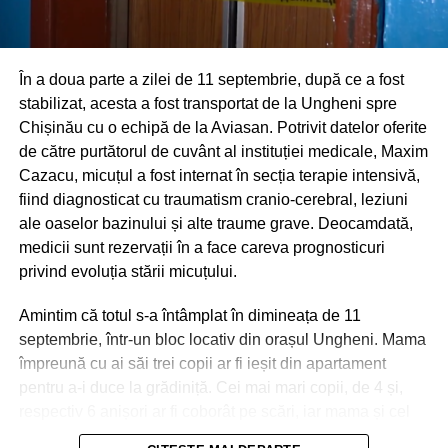
În a doua parte a zilei de 11 septembrie, după ce a fost
stabilizat, acesta a fost transportat de la Ungheni spre
Chișinău cu o echipă de la Aviasan. Potrivit datelor oferite
de către purtătorul de cuvânt al instituției medicale, Maxim
Cazacu, micuțul a fost internat în secția terapie intensivă,
fiind diagnosticat cu traumatism cranio-cerebral, leziuni
ale oaselor bazinului și alte traume grave. Deocamdată,
medicii sunt rezervații în a face careva prognosticuri
privind evoluția stării micuțului.
Amintim că totul s-a întâmplat în dimineața de 11
septembrie, într-un bloc locativ din orașul Ungheni. Mama
împreună cu ai săi trei copii ar fi ieșit din apartament
pentru a-i duce la grădiniță. Cei mai mari copii, de 4 și,
respectiv 6 anișori ar fi coborât pe scări, iar mama și cel
de-al treilea micuț, de 2 ani, urmau să meargă cu