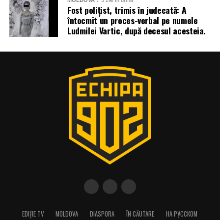
MOLDOVA
5 zile în urmă
Fost polițist, trimis în judecată: A
întocmit un proces-verbal pe numele
Ludmilei Vartic, după decesul acesteia.
EDIȚIE TV
MOLDOVA
DIASPORA
ÎN CĂUTARE
НА РУССКОМ