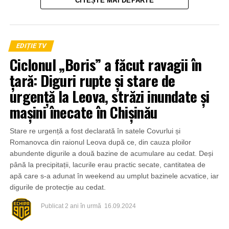
CITEȘTE MAI DEPARTE
EDIȚIE TV
Ciclonul „Boris” a făcut ravagii în
țară: Diguri rupte și stare de
urgență la Leova, străzi inundate și
mașini înecate în Chișinău
Stare re urgență a fost declarată în satele Covurlui și
Romanovca din raionul Leova după ce, din cauza ploilor
abundente digurile a două bazine de acumulare au cedat. Deși
până la precipitații, lacurile erau practic secate, cantitatea de
apă care s-a adunat în weekend au umplut bazinele acvatice, iar
digurile de protecție au cedat.
Publicat
2 ani în urmă
16.09.2024