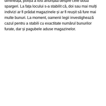
dimineața, poliția a fost anunțată despre cele două
spargeri. La fața locului s-a stabilit că, doi sau mai mulți
indivizi ar fi prădat magazinele și ar fi reușit să fure mai
multe bunuri. La moment, oamenii legii investighează
cazul pentru a stabili cu exactitate numărul bunurilor
furate, dar și pagubele aduse magazinelor.