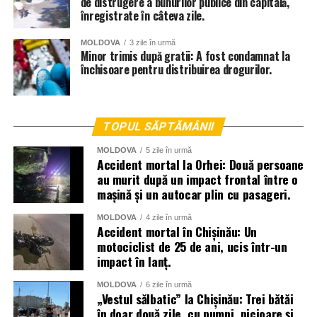
de distrugere a bunurilor publice din capitală,
înregistrate în câteva zile.
MOLDOVA
3 zile în urmă
Minor trimis după gratii: A fost condamnat la
închisoare pentru distribuirea drogurilor.
TOPUL SĂPTĂMÂNII
MOLDOVA
5 zile în urmă
Accident mortal la Orhei: Două persoane
au murit după un impact frontal între o
mașină și un autocar plin cu pasageri.
MOLDOVA
4 zile în urmă
Accident mortal în Chișinău: Un
motociclist de 25 de ani, ucis într-un
impact în lanț.
La lichidarea consecințelor intemperiilor sunt antrenați
MOLDOVA
6 zile în urmă
aproape două mii de angajați ai Ministerului Afacerilor
„Vestul sălbatic” la Chișinău: Trei bătăi
în doar două zile, cu pumni, picioare și
Interne, dar și toate serviciile specializate de nivel local,