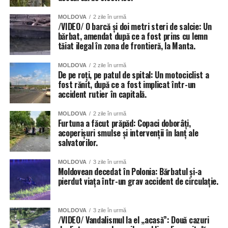
MOLDOVA
2 zile în urmă
/VIDEO/ O barcă și doi metri steri de salcie: Un
bărbat, amendat după ce a fost prins cu lemn
tăiat ilegal în zona de frontieră, la Manta.
Și instituțiile de învățământ din Chișinău au fost grav
afectate de ploi, anunță Primăria capitalei. 56 de școli și
MOLDOVA
2 zile în urmă
grădinițe din sectoarele Botanica, Buiucani, Centru și
De pe roți, pe patul de spital: Un motociclist a
fost rănit, după ce a fost implicat într-un
Râșcani. Totuși autoritățile dau asigurări că situația va fi
accident rutier în capitală.
remediată în cel mai scurt timp.
MOLDOVA
2 zile în urmă
Inundat a fost și teatrul de Operă și Balet Maria Bieșu, sub
Furtuna a făcut prăpăd: Copaci doborâți,
presiunea apei de pe acoperiș, au cedat două țevi.
acoperișuri smulse și intervenții în lanț ale
salvatorilor.
Inundate au fost și trecerile subterane de pietoni, dar și
MOLDOVA
3 zile în urmă
parcările amenajate în subsolurile blocurilor locative.
Moldovean decedat în Polonia: Bărbatul și-a
pierdut viața într-un grav accident de circulație.
MOLDOVA
3 zile în urmă
/VIDEO/ Vandalismul la el „acasă”: Două cazuri