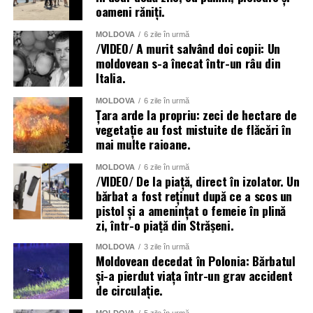
oameni răniți.
raional și național.
MOLDOVA
6 zile în urmă
Menționăm că meteorologii prognozează vreme instabilă
/VIDEO/ A murit salvând doi copii: Un
și pentru următoarele zile.
moldovean s-a înecat într-un râu din
Italia.
MOLDOVA
6 zile în urmă
Țara arde la propriu: zeci de hectare de
vegetație au fost mistuite de flăcări în
mai multe raioane.
MOLDOVA
6 zile în urmă
/VIDEO/ De la piață, direct în izolator. Un
bărbat a fost reținut după ce a scos un
pistol și a amenințat o femeie în plină
zi, într-o piață din Strășeni.
MOLDOVA
3 zile în urmă
Moldovean decedat în Polonia: Bărbatul
și-a pierdut viața într-un grav accident
de circulație.