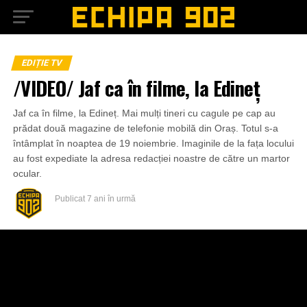
EDIȚIE TV
/VIDEO/ Jaf ca în filme, la Edineț
Jaf ca în filme, la Edineț. Mai mulți tineri cu cagule pe cap au
prădat două magazine de telefonie mobilă din Oraș. Totul s-a
întâmplat în noaptea de 19 noiembrie. Imaginile de la fața locului
au fost expediate la adresa redacției noastre de către un martor
ocular.
Publicat
7 ani în urmă