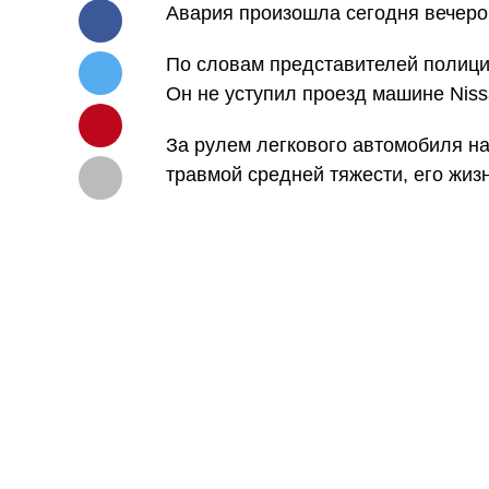
Авария произошла сегодня вечеро
По словам представителей полиции
Он не уступил проезд машине Niss
За рулем легкового автомобиля на
травмой средней тяжести, его жизн