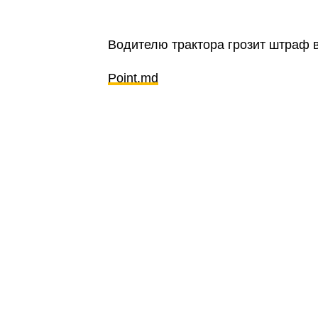
Водителю трактора грозит штраф 
Point.md