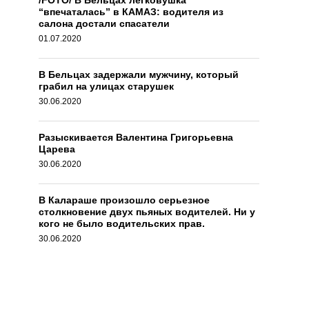
/FOTO/ В Бельцах легковушка
“впечаталась” в КАМАЗ: водителя из
салона достали спасатели
01.07.2020
В Бельцах задержали мужчину, который
грабил на улицах старушек
30.06.2020
Разыскивается Валентина Григорьевна
Царева
30.06.2020
В Калараше произошло серьезное
столкновение двух пьяных водителей. Ни у
кого не было водительских прав.
30.06.2020