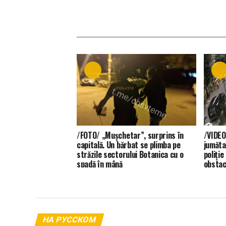
/FOTO/ „Mușchetar”, surprins în
/VIDEO
capitală. Un bărbat se plimba pe
jumăta
străzile sectorului Botanica cu o
poliție
spadă în mână
obstac
НА РУССКОМ