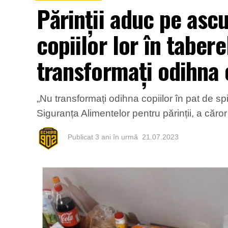
Părinții aduc pe asc
copiilor lor în taber
transformați odihna c
„Nu transformați odihna copiilor în pat de sp
Siguranța Alimentelor pentru părinții, a căro
Publicat
3 ani în urmă
21.07.2023