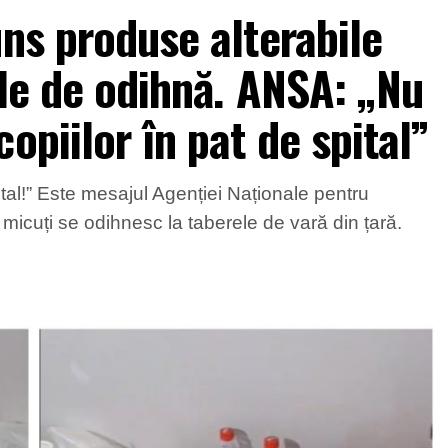
uns produse alterabile
ele de odihnă. ANSA: „Nu
opiilor în pat de spital”
ital!” Este mesajul Agenției Naționale pentru
r micuți se odihnesc la taberele de vară din țară.