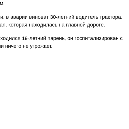
м.
, в аварии виноват 30-летний водитель трактора.
an, которая находилась на главной дороге.
ходился 19-летний парень, он госпитализирован с
и ничего не угрожает.