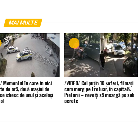
MAI MULTE
/ Momentul în care în nici
/VIDEO/ Cel puțin 10 șoferi, filmați
te de oră, două mașini de
cum merg pe trotuar, în capitală.
 se izbesc de unul și același
Pietonii – nevoiți să meargă pe sub
ol
perete