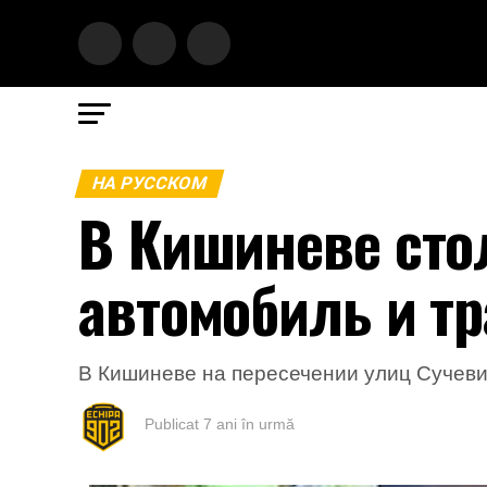
НА РУССКОМ
В Кишиневе сто
автомобиль и тр
В Кишиневе на пересечении улиц Сучеви
Publicat
7 ani în urmă