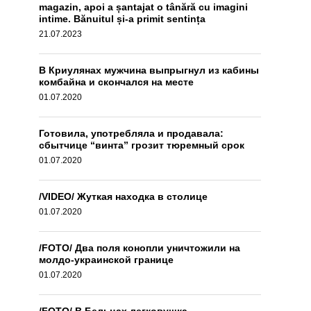
magazin, apoi a șantajat o tânără cu imagini
intime. Bănuitul și-a primit sentința
21.07.2023
В Криулянах мужчина выпрыгнул из кабины
комбайна и скончался на месте
01.07.2020
Готовила, употребляла и продавала:
сбытчице “винта” грозит тюремный срок
01.07.2020
/VIDEO/ Жуткая находка в столице
01.07.2020
/FOTO/ Два поля конопли уничтожили на
молдо-украинской границе
01.07.2020