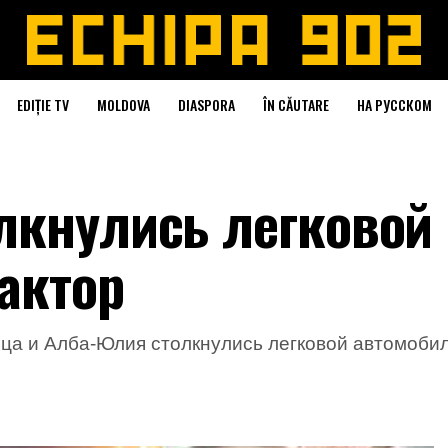
EDIȚIE TV
MOLDOVA
DIASPORA
ÎN CĂUTARE
НА РУССКОМ
лкнулись легковой
актор
ца и Алба-Юлия столкнулись легковой автомобиль