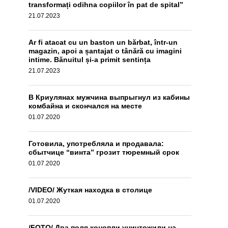
transformați odihna copiilor în pat de spital”
21.07.2023
Ar fi atacat cu un baston un bărbat, într-un
magazin, apoi a șantajat o tânără cu imagini
intime. Bănuitul și-a primit sentința
21.07.2023
В Криулянах мужчина выпрыгнул из кабины
комбайна и скончался на месте
01.07.2020
Готовила, употребляла и продавала:
сбытчице “винта” грозит тюремный срок
01.07.2020
/VIDEO/ Жуткая находка в столице
01.07.2020
/FOTO/ Два поля конопли уничтожили на