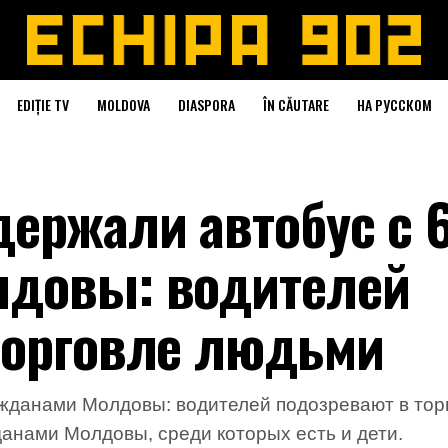
EDIȚIE TV
MOLDOVA
DIASPORA
ÎN CĂUTARE
НА РУССКОМ
держали автобус с 
лдовы: водителей
торговле людьми
ажданами Молдовы: водителей подозревают в то
анами Молдовы, среди которых есть и дети.