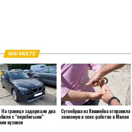
MAI MULTE
/ На границе задержали два
Сутенёрша из Кишинёва отправила
обиля с “перебитыми”
знакомую в секс-рабство в Милан
ами кузовов