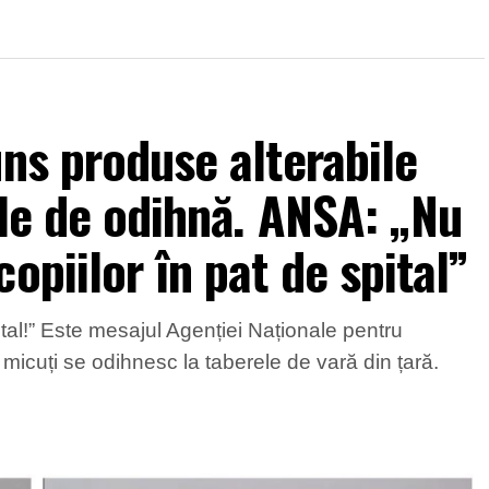
uns produse alterabile
ele de odihnă. ANSA: „Nu
opiilor în pat de spital”
ital!” Este mesajul Agenției Naționale pentru
r micuți se odihnesc la taberele de vară din țară.