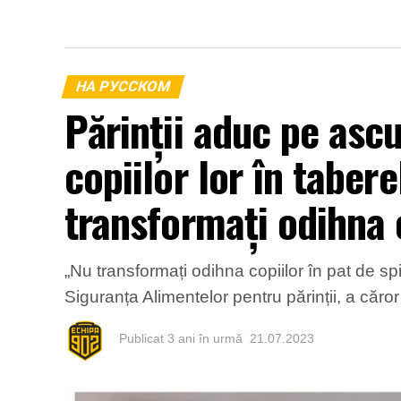
НА РУССКОМ
Părinții aduc pe asc
copiilor lor în taber
transformați odihna c
„Nu transformați odihna copiilor în pat de sp
Siguranța Alimentelor pentru părinții, a căro
Publicat
3 ani în urmă
21.07.2023