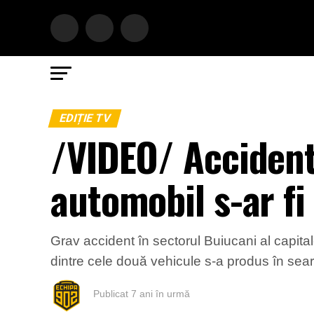
EDIȚIE TV
/VIDEO/ Accident 
automobil s-ar fi
Grav accident în sectorul Buiucani al capital
dintre cele două vehicule s-a produs în seara 
Publicat
7 ani în urmă