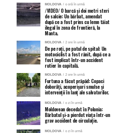
MOLDOVA
o oră în urmă
/VIDEO/ O barcă și doi metri steri
de salcie: Un bărbat, amendat
după ce a fost prins cu lemn tăiat
ilegal în zona de frontieră, la
Manta.
MOLDOVA
2 ore în urmă
De pe roți, pe patul de spital: Un
motociclist a fost rănit, după ce a
fost implicat într-un accident
rutier în capitală.
MOLDOVA
2 ore în urmă
Furtuna a făcut prăpăd: Copaci
doborâți, acoperișuri smulse și
intervenții în lanț ale salvatorilor.
MOLDOVA
o zi în urmă
Moldovean decedat în Polonia:
Bărbatul și-a pierdut viața într-un
grav accident de circulație.
MOLDOVA
o zi în urmă