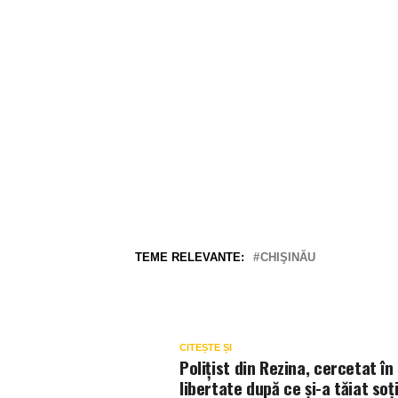
TEME RELEVANTE:
CHIŞINĂU
CITEȘTE ȘI
Polițist din Rezina, cercetat în
libertate după ce și-a tăiat soț