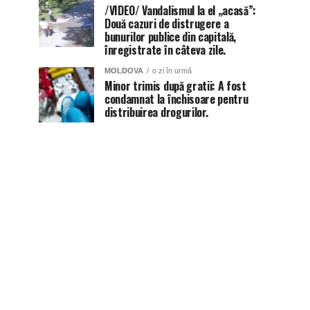
/VIDEO/ Vandalismul la el „acasă”:
Două cazuri de distrugere a
bunurilor publice din capitală,
înregistrate în câteva zile.
MOLDOVA
o zi în urmă
Minor trimis după gratii: A fost
condamnat la închisoare pentru
distribuirea drogurilor.