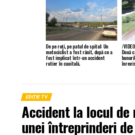
De pe roți, pe patul de spital: Un
/VIDEO
motociclist a fost rănit, după ce a
Două c
fost implicat într-un accident
bunuril
rutier în capitală.
înregis
EDIȚIE TV
Accident la locul de
unei întreprinderi d