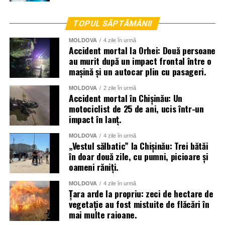
TOPUL SĂPTĂMÂNII
MOLDOVA
4 zile în urmă
Accident mortal la Orhei: Două persoane
au murit după un impact frontal între o
mașină și un autocar plin cu pasageri.
MOLDOVA
2 zile în urmă
Accident mortal în Chișinău: Un
motociclist de 25 de ani, ucis într-un
impact în lanț.
La lichidarea consecințelor intemperiilor sunt antrenați
MOLDOVA
4 zile în urmă
aproape două mii de angajați ai Ministerului Afacerilor
„Vestul sălbatic” la Chișinău: Trei bătăi
în doar două zile, cu pumni, picioare și
Interne, dar și toate serviciile specializate de nivel local,
oameni răniți.
raional și național.
MOLDOVA
4 zile în urmă
Menționăm că meteorologii prognozează vreme instabilă
Țara arde la propriu: zeci de hectare de
și pentru următoarele zile.
vegetație au fost mistuite de flăcări în
mai multe raioane.