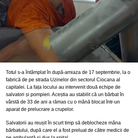
Totul s-a întâmplat în după-amiaza de 17 septembrie, la o
fabrică de pe strada Uzinelor din sectorul Ciocana al
capitalei. La fața locului au intervenit două echipe de
salvatori și pompieri. Aceștia au stabilit că un bărbat în
vârstă de 33 de ani a rămas cu o mână blocat într-un
aparat de prelucrare a crupelor.
Salvatorii au reușit în scurt timp să deblocheze mâna
bărbatului, după care el a fost preluat de către medicii de
pe ambulanță și dus la spital.