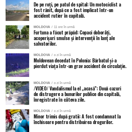
grădinițe din sectoarele Botanica, Buiucani, Centru și
De pe roți, pe patul de spital: Un motociclist a
fost rănit, după ce a fost implicat într-un
Râșcani. Totuși autoritățile dau asigurări că situația va fi
accident rutier în capitală.
remediată în cel mai scurt timp.
MOLDOVA
11 ore în urmă
Inundat a fost și teatrul de Operă și Balet Maria Bieșu, sub
Furtuna a făcut prăpăd: Copaci doborâți,
presiunea apei de pe acoperiș, au cedat două țevi.
acoperișuri smulse și intervenții în lanț ale
salvatorilor.
Inundate au fost și trecerile subterane de pietoni, dar și
MOLDOVA
o zi în urmă
parcările amenajate în subsolurile blocurilor locative.
Moldovean decedat în Polonia: Bărbatul și-a
pierdut viața într-un grav accident de circulație.
MOLDOVA
o zi în urmă
/VIDEO/ Vandalismul la el „acasă”: Două cazuri
de distrugere a bunurilor publice din capitală,
înregistrate în câteva zile.
MOLDOVA
o zi în urmă
Minor trimis după gratii: A fost condamnat la
închisoare pentru distribuirea drogurilor.