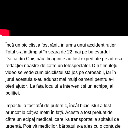
Încă un biciclist a fost rănit, în urma unui accident rutier.
Totul s-a întâmplat în seara de 22 mai pe bulevardul
Dacia din Chișinău. Imaginile au fost expediate pe adresa
redacției noastre de către un telespectator. Din filmulețul
video se vede cum biciclistul stă jos pe carosabil, iar în
jurul acestuia s-au adunat mai mulți oameni pentru a-i
oferi ajutor. La fața locului a intervenit și un echipaj al
poliției.
Impactul a fost atât de puternic, încât biciclistul a fost
aruncat la câțiva metri în față. Acesta a fost preluat de
către un ecipaj medical, care l-a transportat la spitalul de
urgență. Potrivit medicilor, bărbatul s-a ales cu o contuzie