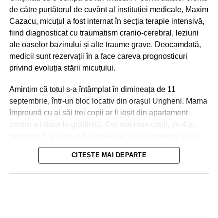
de către purtătorul de cuvânt al instituției medicale, Maxim
Cazacu, micuțul a fost internat în secția terapie intensivă,
fiind diagnosticat cu traumatism cranio-cerebral, leziuni
ale oaselor bazinului și alte traume grave. Deocamdată,
medicii sunt rezervații în a face careva prognosticuri
privind evoluția stării micuțului.
Amintim că totul s-a întâmplat în dimineața de 11
septembrie, într-un bloc locativ din orașul Ungheni. Mama
împreună cu ai săi trei copii ar fi ieșit din apartament
pentru a-i duce la grădiniță. Cei mai mari copii, de 4 și,
respectiv 6 anișori ar fi coborât pe scări, iar mama și cel
de-al treilea micuț, de 2 ani, urmau să meargă cu
CITEȘTE MAI DEPARTE
ascensorul. La ușile deschise ale liftului, mama a reușit
Nici în Chișinău situația nu a fost una mai bună. Aici
să împingă doar partea din fața a căruciorului în care se
drumurile s-au transformat în râuri, iar trecătorii au fost
afla micuțul, și s-a întors pentru a lua o pungă, moment în
nevoiți să meargă prin apa care le ajungea până la
care ușile s-au închis! Copilul a căzut în gol, în tunelul
genunchi. În unele cazuri, oamenii erau luați, la propriu,
liftului, iar cabina ascensorului a urcat la nivelele
de puhoaie.
superioare, blocându-se între etajele 8 și 9. Ușile liftului