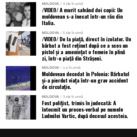
MOLDOVA
4 zile în urmă
/VIDEO/ A murit salvând doi copii: Un
moldovean s-a înecat într-un râu din
Italia.
MOLDOVA
5 zile în urmă
/VIDEO/ De la piață, direct în izolator. Un
bărbat a fost reținut după ce a scos un
pistol și a amenințat o femeie în plină
zi, într-o piață din Strășeni.
MOLDOVA
o zi în urmă
Moldovean decedat în Polonia: Bărbatul
și-a pierdut viața într-un grav accident
de circulație.
MOLDOVA
3 zile în urmă
Fost polițist, trimis în judecată: A
întocmit un proces-verbal pe numele
Ludmilei Vartic, după decesul acesteia.