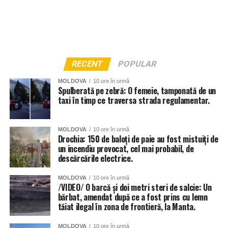
RECENT
POPULAR
MOLDOVA
10 ore în urmă
Spulberată pe zebră: O femeie, tamponată de un
taxi în timp ce traversa strada regulamentar.
MOLDOVA
10 ore în urmă
Drochia: 150 de baloți de paie au fost mistuiți de
un incendiu provocat, cel mai probabil, de
descărcările electrice.
MOLDOVA
10 ore în urmă
/VIDEO/ O barcă și doi metri steri de salcie: Un
bărbat, amendat după ce a fost prins cu lemn
tăiat ilegal în zona de frontieră, la Manta.
Și instituțiile de învățământ din Chișinău au fost grav
afectate de ploi, anunță Primăria capitalei. 56 de școli și
MOLDOVA
10 ore în urmă