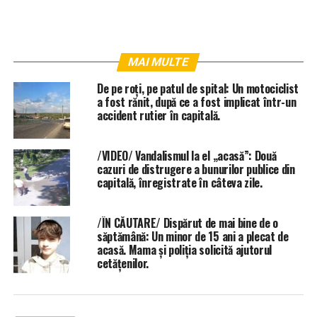
MAI MULTE
De pe roți, pe patul de spital: Un motociclist
a fost rănit, după ce a fost implicat într-un
accident rutier în capitală.
/VIDEO/ Vandalismul la el „acasă”: Două
cazuri de distrugere a bunurilor publice din
capitală, înregistrate în câteva zile.
/ÎN CĂUTARE/ Dispărut de mai bine de o
săptămână: Un minor de 15 ani a plecat de
acasă. Mama și poliția solicită ajutorul
cetățenilor.