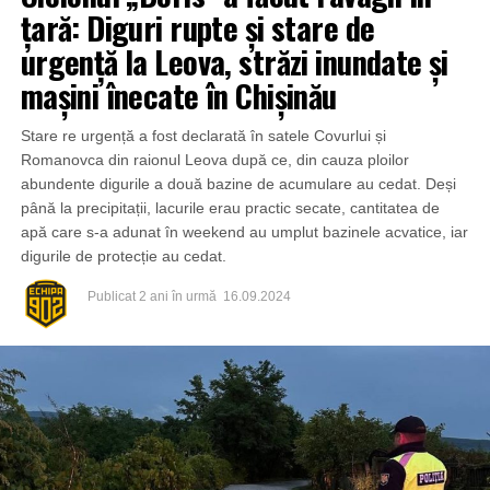
țară: Diguri rupte și stare de
urgență la Leova, străzi inundate și
mașini înecate în Chișinău
Stare re urgență a fost declarată în satele Covurlui și
Romanovca din raionul Leova după ce, din cauza ploilor
abundente digurile a două bazine de acumulare au cedat. Deși
până la precipitații, lacurile erau practic secate, cantitatea de
apă care s-a adunat în weekend au umplut bazinele acvatice, iar
digurile de protecție au cedat.
Publicat
2 ani în urmă
16.09.2024