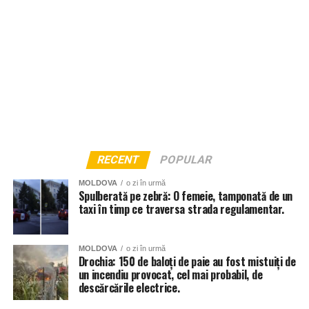
RECENT
POPULAR
MOLDOVA
o zi în urmă
Spulberată pe zebră: O femeie, tamponată de un
taxi în timp ce traversa strada regulamentar.
MOLDOVA
o zi în urmă
Drochia: 150 de baloți de paie au fost mistuiți de
un incendiu provocat, cel mai probabil, de
descărcările electrice.