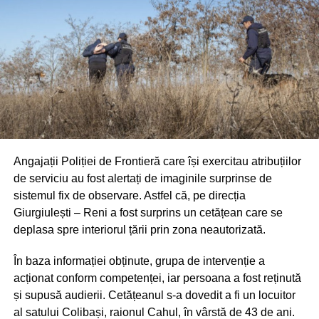
Angajații Poliției de Frontieră care își exercitau atribuțiilor
de serviciu au fost alertați de imaginile surprinse de
sistemul fix de observare. Astfel că, pe direcția
Giurgiulești – Reni a fost surprins un cetățean care se
deplasa spre interiorul țării prin zona neautorizată.
În baza informației obținute, grupa de intervenție a
acționat conform competenței, iar persoana a fost reținută
și supusă audierii. Cetățeanul s-a dovedit a fi un locuitor
al satului Colibași, raionul Cahul, în vârstă de 43 de ani.