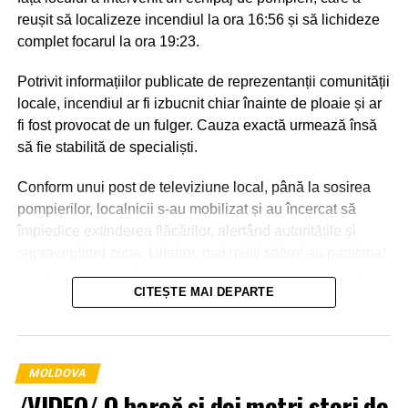
reușit să localizeze incendiul la ora 16:56 și să lichideze
complet focarul la ora 19:23.
Potrivit informațiilor publicate de reprezentanții comunității
locale, incendiul ar fi izbucnit chiar înainte de ploaie și ar
fi fost provocat de un fulger. Cauza exactă urmează însă
să fie stabilită de specialiști.
Conform unui post de televiziune local, până la sosirea
pompierilor, localnicii s-au mobilizat și au încercat să
împiedice extinderea flăcărilor, alertând autoritățile și
supraveghind zona. Ulterior, mai mulți săteni au participat
la intervenție, punând la dispoziția salvatorilor tehnică
CITEȘTE MAI DEPARTE
agricolă și transportând apă pentru stingerea incendiului.
MOLDOVA
/VIDEO/ O barcă și doi metri steri de