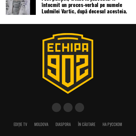
întocmit un proces-verbal pe numele
Ludmilei Vartic, după decesul acesteia.
EDIȚIE TV
MOLDOVA
DIASPORA
ÎN CĂUTARE
НА РУССКОМ