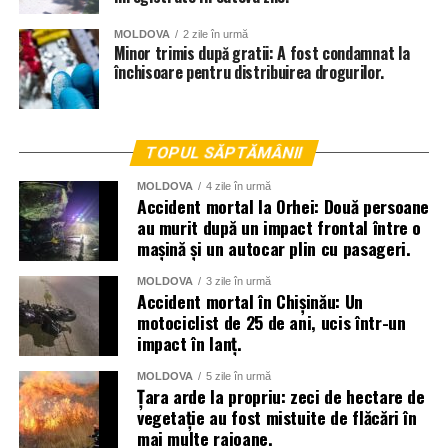
MOLDOVA
2 zile în urmă
Minor trimis după gratii: A fost condamnat la
închisoare pentru distribuirea drogurilor.
TOPUL SĂPTĂMÂNII
MOLDOVA
4 zile în urmă
Accident mortal la Orhei: Două persoane
au murit după un impact frontal între o
mașină și un autocar plin cu pasageri.
MOLDOVA
3 zile în urmă
Accident mortal în Chișinău: Un
motociclist de 25 de ani, ucis într-un
impact în lanț.
MOLDOVA
5 zile în urmă
Țara arde la propriu: zeci de hectare de
vegetație au fost mistuite de flăcări în
mai multe raioane.