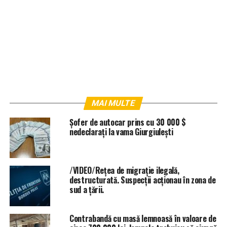
MAI MULTE
Șofer de autocar prins cu 30 000 $
nedeclarați la vama Giurgiulești
/VIDEO/Rețea de migrație ilegală,
destructurată. Suspecții acționau în zona de
sud a țării.
Contrabandă cu masă lemnoasă în valoare de