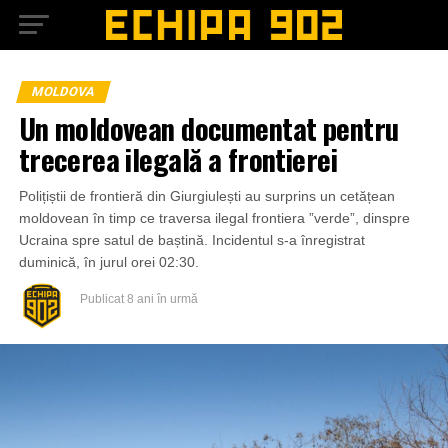
MOLDOVA
Un moldovean documentat pentru
trecerea ilegală a frontierei
Polițiștii de frontieră din Giurgiulești au surprins un cetățean
moldovean în timp ce traversa ilegal frontiera ”verde”, dinspre
Ucraina spre satul de baștină. Incidentul s-a înregistrat
duminică, în jurul orei 02:30.
Publicat
8 ani în urmă