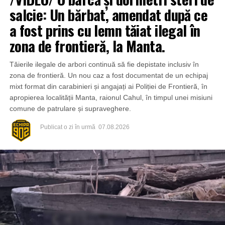
salcie: Un bărbat, amendat după ce
a fost prins cu lemn tăiat ilegal în
zona de frontieră, la Manta.
Tăierile ilegale de arbori continuă să fie depistate inclusiv în
zona de frontieră. Un nou caz a fost documentat de un echipaj
mixt format din carabinieri și angajați ai Poliției de Frontieră, în
apropierea localității Manta, raionul Cahul, în timpul unei misiuni
comune de patrulare și supraveghere.
Publicat
o zi în urmă
07.08.2026
Din fericire, nimeni nu a avut de suferit, iar reprezentanții
comunității au mulțumit atât pompierilor din Drochia, cât și
localnicilor care au intervenit prompt și au contribuit la