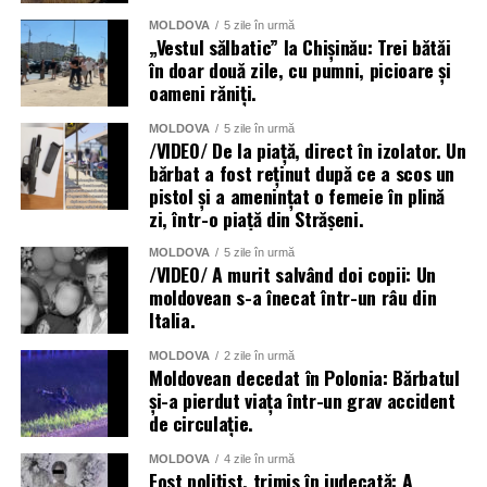
MOLDOVA
5 zile în urmă
„Vestul sălbatic” la Chișinău: Trei bătăi
în doar două zile, cu pumni, picioare și
oameni răniți.
MOLDOVA
5 zile în urmă
/VIDEO/ De la piață, direct în izolator. Un
bărbat a fost reținut după ce a scos un
pistol și a amenințat o femeie în plină
zi, într-o piață din Strășeni.
MOLDOVA
5 zile în urmă
/VIDEO/ A murit salvând doi copii: Un
moldovean s-a înecat într-un râu din
Italia.
MOLDOVA
2 zile în urmă
Moldovean decedat în Polonia: Bărbatul
și-a pierdut viața într-un grav accident
de circulație.
MOLDOVA
4 zile în urmă
Fost polițist, trimis în judecată: A