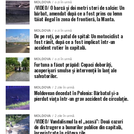
MOLDOVA
o zi în urmă
/VIDEO/ O barcă și doi metri steri de salcie: Un
bărbat, amendat după ce a fost prins cu lemn
tăiat ilegal în zona de frontieră, la Manta.
MOLDOVA
o zi în urmă
De pe roți, pe patul de spital: Un motociclist a
fost rănit, după ce a fost implicat într-un
accident rutier în capitală.
MOLDOVA
o zi în urmă
Furtuna a făcut prăpăd: Copaci doborâți,
acoperișuri smulse și intervenții în lanț ale
salvatorilor.
MOLDOVA
2 zile în urmă
Moldovean decedat în Polonia: Bărbatul și-a
pierdut viața într-un grav accident de circulație.
MOLDOVA
2 zile în urmă
/VIDEO/ Vandalismul la el „acasă”: Două cazuri
de distrugere a bunurilor publice din capitală,
înregistrate în câteva zile.